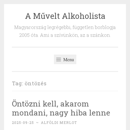
A Művelt Alkoholista
Skip
to
Magyarország legrégebbi, független borblogja
content
2005 óta. Ami a szívünkön, az a szánkon.
Menu
Tag:
öntözés
Öntözni kell, akarom
mondani, nagy hiba lenne
2025-09-25
~
ALFÖLDI MERLOT