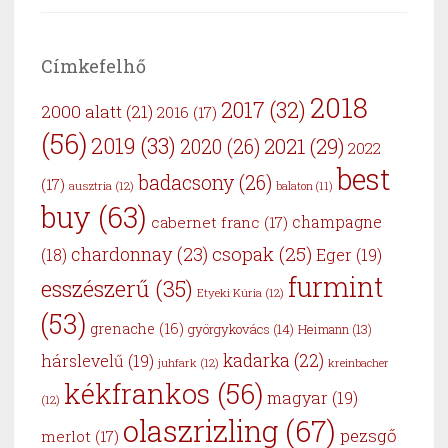
Címkefelhő
2018
2017
(32)
2000 alatt
(21)
2016
(17)
(56)
2019
(33)
2021
(29)
2020
(26)
2022
best
badacsony
(26)
(17)
ausztria
(12)
balaton
(11)
buy
(63)
cabernet franc
(17)
champagne
csopak
(25)
chardonnay
(23)
Eger
(19)
(18)
furmint
esszészerű
(35)
Etyeki Kúria
(12)
(53)
grenache
(16)
györgykovács
(14)
Heimann
(13)
kadarka
(22)
hárslevelű
(19)
juhfark
(12)
kreinbacher
kékfrankos
(56)
magyar
(19)
(12)
olaszrizling
(67)
pezsgő
merlot
(17)