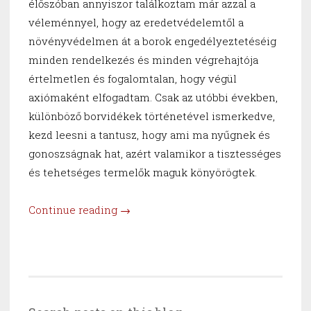
élőszóban annyiszor találkoztam már azzal a
véleménnyel, hogy az eredetvédelemtől a
növényvédelmen át a borok engedélyeztetéséig
minden rendelkezés és minden végrehajtója
értelmetlen és fogalomtalan, hogy végül
axiómaként elfogadtam. Csak az utóbbi években,
különböző borvidékek történetével ismerkedve,
kezd leesni a tantusz, hogy ami ma nyűgnek és
gonoszságnak hat, azért valamikor a tisztességes
és tehetséges termelők maguk könyörögtek.
“Öntözni
Continue reading
→
kell,
akarom
mondani,
nagy
hiba