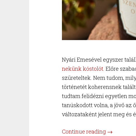
Nyári Emesével egyszer talá
nekünk kóstolót
. Előre szab
szüreteltek. Nem tudom, mily
történetét koherensnek talá
tudtam felidézni egyetlen 
tanúskodott volna, a jövő az 
változataként jelent meg és 
“Ha
Continue reading
→