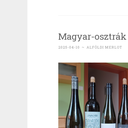
működik,
ne
piszkáld
–
Magyar-osztrák
Nyári
Pince
2025-04-10
~
ALFÖLDI MERLOT
Olaszrizlin
2024”