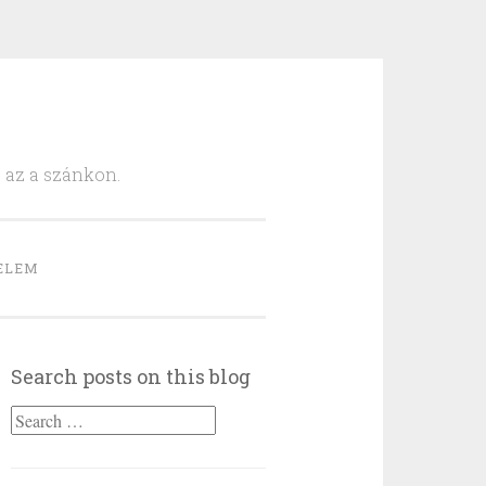
, az a szánkon.
ELEM
Search posts on this blog
Search
for: