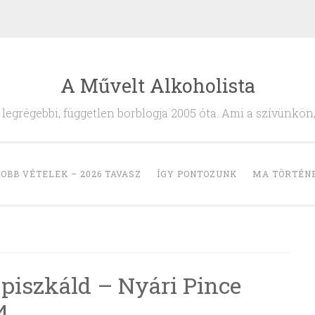
A Művelt Alkoholista
egrégebbi, független borblogja 2005 óta. Ami a szívünkön
OBB VÉTELEK – 2026 TAVASZ
ÍGY PONTOZUNK
MA TÖRTÉN
piszkáld – Nyári Pince
4