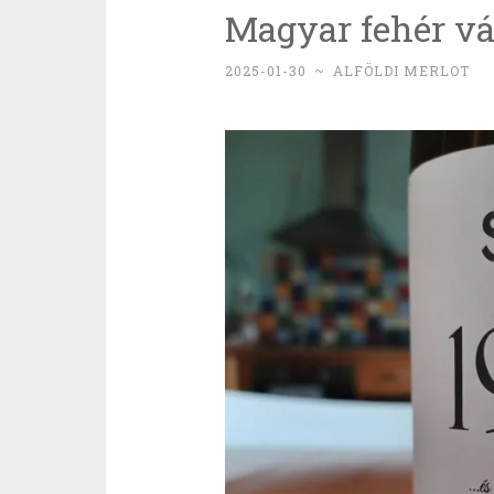
Magyar fehér vá
2025-01-30
~
ALFÖLDI MERLOT