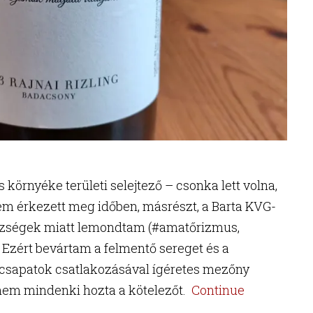
 környéke területi selejtező – csonka lett volna,
nem érkezett meg időben, másrészt, a Barta KVG-
ehézségek miatt lemondtam (#amatőrizmus,
Ezért bevártam a felmentő sereget és a
csapatok csatlakozásával ígéretes mezőny
 nem mindenki hozta a kötelezőt.
Continue