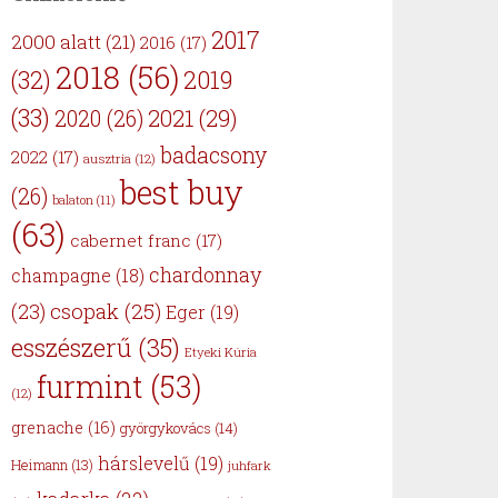
2017
2000 alatt
(21)
2016
(17)
2018
(56)
(32)
2019
(33)
2021
(29)
2020
(26)
badacsony
2022
(17)
ausztria
(12)
best buy
(26)
balaton
(11)
(63)
cabernet franc
(17)
chardonnay
champagne
(18)
csopak
(25)
(23)
Eger
(19)
esszészerű
(35)
Etyeki Kúria
furmint
(53)
(12)
grenache
(16)
györgykovács
(14)
hárslevelű
(19)
Heimann
(13)
juhfark