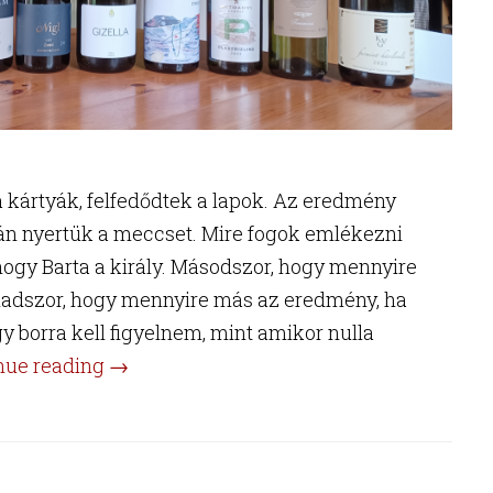
k a kártyák, felfedődtek a lapok. Az eredmény
mán nyertük a meccset. Mire fogok emlékezni
hogy Barta a király. Másodszor, hogy mennyire
madszor, hogy mennyire más az eredmény, ha
y borra kell figyelnem, mint amikor nulla
“Magyar-
nue reading
→
osztrák
örökrangadó”