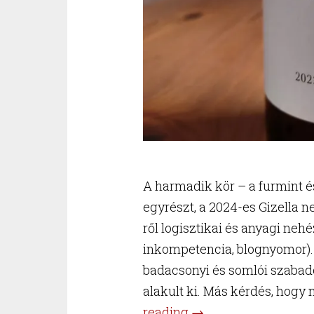
A harmadik kör – a furmint és
egyrészt, a 2024-es Gizella 
ről logisztikai és anyagi n
inkompetencia, blognyomor). 
badacsonyi és somlói szabad
alakult ki. Más kérdés, hogy
“Magyar
reading
→