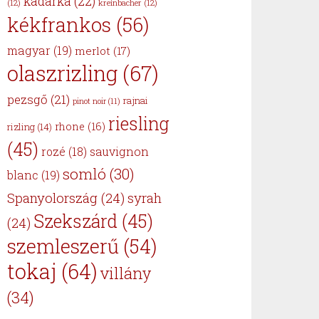
kadarka
(22)
(12)
kreinbacher
(12)
kékfrankos
(56)
magyar
(19)
merlot
(17)
olaszrizling
(67)
pezsgő
(21)
rajnai
pinot noir
(11)
riesling
rhone
(16)
rizling
(14)
(45)
sauvignon
rozé
(18)
somló
(30)
blanc
(19)
Spanyolország
(24)
syrah
Szekszárd
(45)
(24)
szemleszerű
(54)
tokaj
(64)
villány
(34)