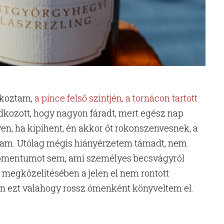
lkoztam,
a pince felső szintjén, a tornácon tartott
adkozott, hogy nagyon fáradt, mert egész nap
en, ha kipihent, én akkor őt rokonszenvesnek, a
ltam. Utólag mégis hiányérzetem támadt, nem
momentumot sem, ami személyes becsvágyról
ő megközelítésében a jelen el nem rontott
én ezt valahogy rossz ómenként könyveltem el.