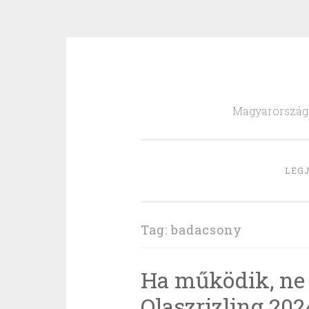
Skip
to
Magyarország l
content
LEGJ
Tag:
badacsony
Ha működik, ne 
Olaszrizling 202