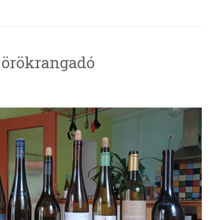
 örökrangadó
g