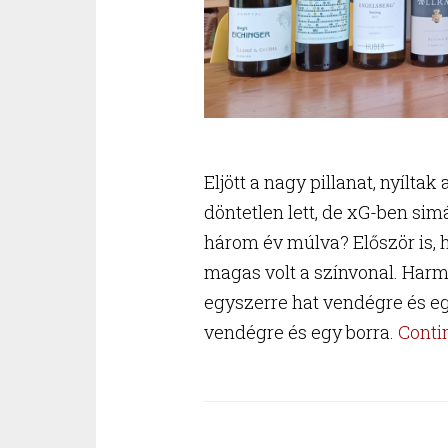
Eljött a nagy pillanat, nyílta
döntetlen lett, de xG-ben si
három év múlva? Először is, 
magas volt a színvonal. Har
egyszerre hat vendégre és eg
vendégre és egy borra.
Conti