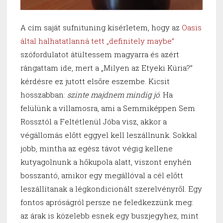
A cím saját sufnituning kísérletem, hogy az
Oasis
által halhatatlanná tett „definitely maybe”
szófordulatot átültessem magyarra és azért
rángattam ide, mert a „Milyen az Etyeki Kúria?”
kérdésre ez jutott elsőre eszembe. Kicsit
hosszabban:
szinte majdnem mindig jó
. Ha
felülünk a villamosra, ami a Semmiképpen Sem
Rossztól a Feltétlenül Jóba visz, akkor a
végállomás előtt eggyel kell leszállnunk. Sokkal
jobb, mintha az egész távot végig kellene
kutyagolnunk a hőkupola alatt, viszont enyhén
bosszantó, amikor egy megállóval a cél előtt
leszállítanak a légkondicionált szerelvényről. Egy
fontos apróságról persze ne feledkezzünk meg:
az árak is közelebb esnek egy buszjegyhez, mint