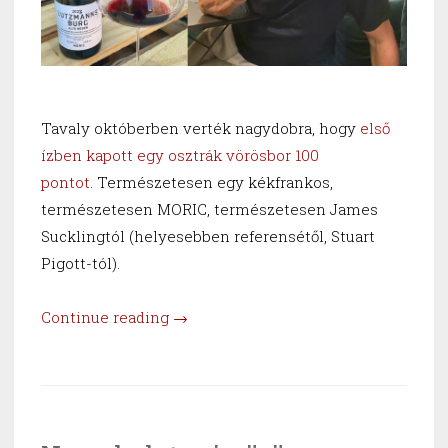
Tavaly októberben verték nagydobra, hogy
első
ízben kapott egy osztrák vörösbor 100
pontot
. Természetesen egy kékfrankos,
természetesen MORIC, természetesen James
Sucklingtól (helyesebben referensétől, Stuart
Pigott-tól).
“Ég
Continue reading
→
az
osztrák
OBI”