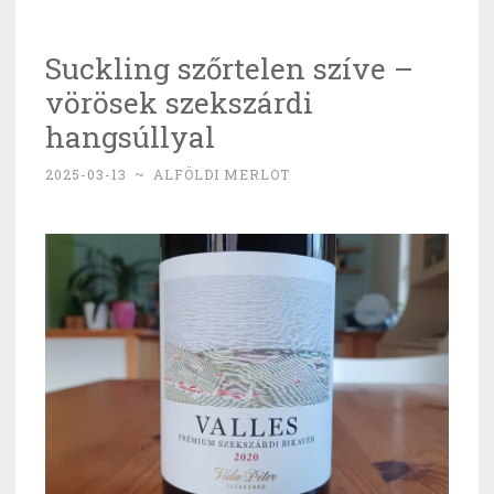
felső
polcról”
Suckling szőrtelen szíve –
vörösek szekszárdi
hangsúllyal
2025-03-13
~
ALFÖLDI MERLOT