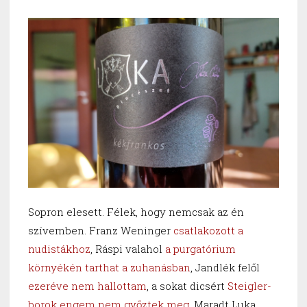
Sopron elesett. Félek, hogy nemcsak az én
szívemben. Franz Weninger
csatlakozott a
nudistákhoz
, Ráspi valahol
a purgatórium
környékén tarthat a zuhanásban
, Jandlék felől
ezeréve nem hallottam
, a sokat dicsért
Steigler-
borok engem nem győztek meg
. Maradt Luka