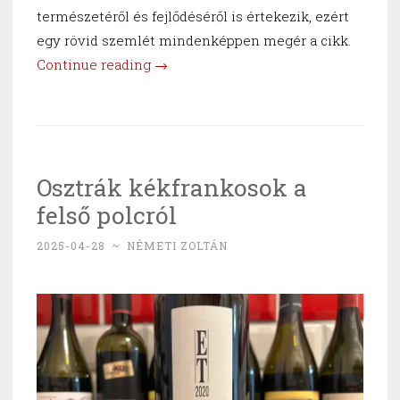
természetéről és fejlődéséről is értekezik, ezért
egy rövid szemlét mindenképpen megér a cikk.
“Felteszik
Continue reading
→
a
térképre
a
furmintot,
Osztrák kékfrankosok a
a
felső polcról
kékfrankost
és
2025-04-28
~
NÉMETI ZOLTÁN
az
olaszrizlinget”