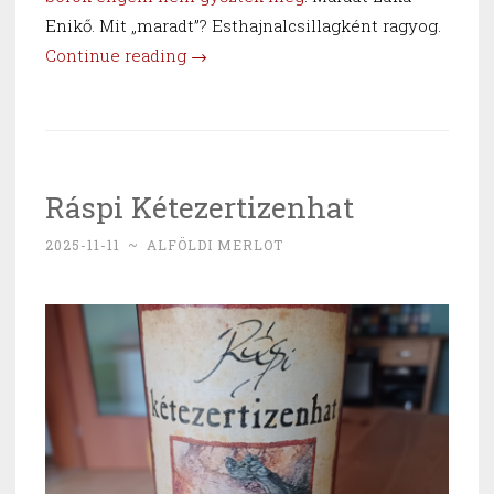
Enikő. Mit „maradt”? Esthajnalcsillagként ragyog.
“Sopron
Continue reading
→
védőszentje
–
Luka
2023”
Ráspi Kétezertizenhat
2025-11-11
~
ALFÖLDI MERLOT