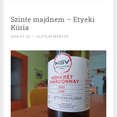
and
roll
Szinte majdnem – Etyeki
jövőjét”
Kúria
2026-07-10
~
ALFÖLDI MERLOT