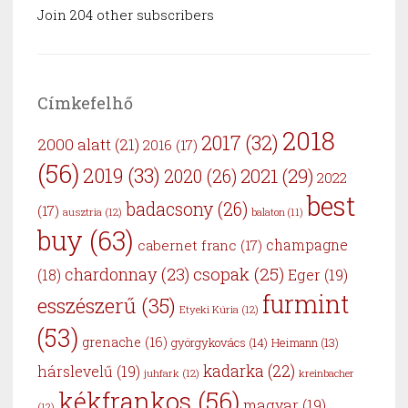
Join 204 other subscribers
Címkefelhő
2018
2017
(32)
2000 alatt
(21)
2016
(17)
(56)
2019
(33)
2021
(29)
2020
(26)
2022
best
badacsony
(26)
(17)
ausztria
(12)
balaton
(11)
buy
(63)
cabernet franc
(17)
champagne
csopak
(25)
chardonnay
(23)
Eger
(19)
(18)
furmint
esszészerű
(35)
Etyeki Kúria
(12)
(53)
grenache
(16)
györgykovács
(14)
Heimann
(13)
kadarka
(22)
hárslevelű
(19)
juhfark
(12)
kreinbacher
kékfrankos
(56)
magyar
(19)
(12)