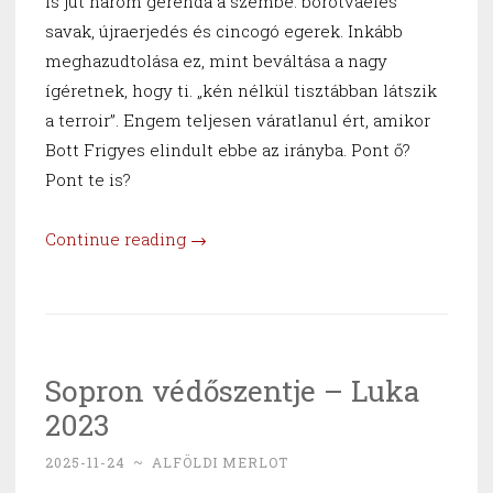
is jut három gerenda a szembe: borotvaéles
savak, újraerjedés és cincogó egerek. Inkább
meghazudtolása ez, mint beváltása a nagy
ígéretnek, hogy ti. „kén nélkül tisztábban látszik
a terroir”. Engem teljesen váratlanul ért, amikor
Bott Frigyes elindult ebbe az irányba. Pont ő?
Pont te is?
“Bott
Continue reading
→
Frigyes
2.0”
Sopron védőszentje – Luka
2023
2025-11-24
~
ALFÖLDI MERLOT