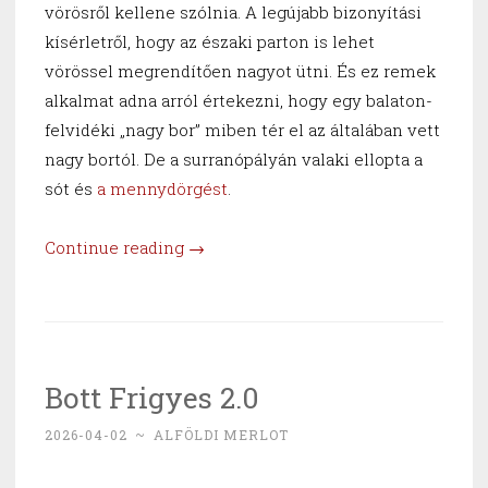
vörösről kellene szólnia. A legújabb bizonyítási
kísérletről, hogy az északi parton is lehet
vörössel megrendítően nagyot ütni. És ez remek
alkalmat adna arról értekezni, hogy egy balaton-
felvidéki „nagy bor” miben tér el az általában vett
nagy bortól. De a surranópályán valaki ellopta a
sót és
a mennydörgést
.
“Nagy
Continue reading
→
balatoni
vörös”
Bott Frigyes 2.0
2026-04-02
~
ALFÖLDI MERLOT