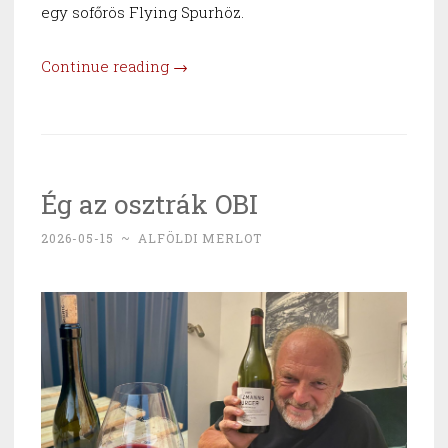
egy sofőrös Flying Spurhöz.
“Szinte
Continue reading
→
majdnem
–
Etyeki
Kúria”
Ég az osztrák OBI
2026-05-15
~
ALFÖLDI MERLOT