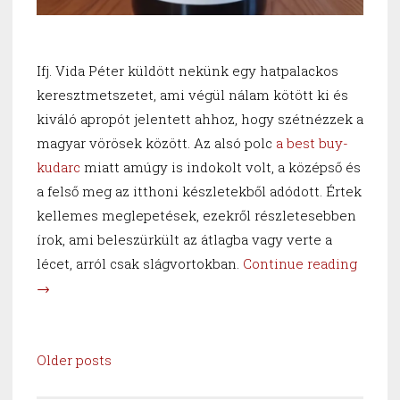
Ifj. Vida Péter küldött nekünk egy hatpalackos
keresztmetszetet, ami végül nálam kötött ki és
kiváló apropót jelentett ahhoz, hogy szétnézzek a
magyar vörösek között. Az alsó polc
a best buy-
kudarc
miatt amúgy is indokolt volt, a középső és
a felső meg az itthoni készletekből adódott. Értek
kellemes meglepetések, ezekről részletesebben
írok, ami beleszürkült az átlagba vagy verte a
“Suckl
lécet, arról csak slágvortokban.
Continue reading
szőrte
→
szíve
–
Posts
vörös
Older posts
navigation
szeksz