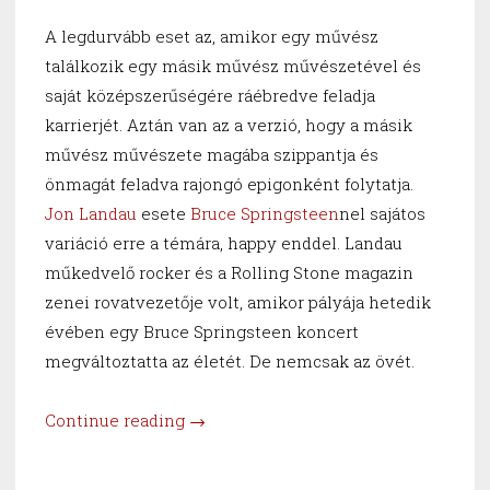
A legdurvább eset az, amikor egy művész
találkozik egy másik művész művészetével és
saját középszerűségére ráébredve feladja
karrierjét. Aztán van az a verzió, hogy a másik
művész művészete magába szippantja és
önmagát feladva rajongó epigonként folytatja.
Jon Landau
esete
Bruce Springsteen
nel sajátos
variáció erre a témára, happy enddel. Landau
műkedvelő rocker és a Rolling Stone magazin
zenei rovatvezetője volt, amikor pályája hetedik
évében egy Bruce Springsteen koncert
megváltoztatta az életét. De nemcsak az övét.
“Láttam
Continue reading
→
a
rock