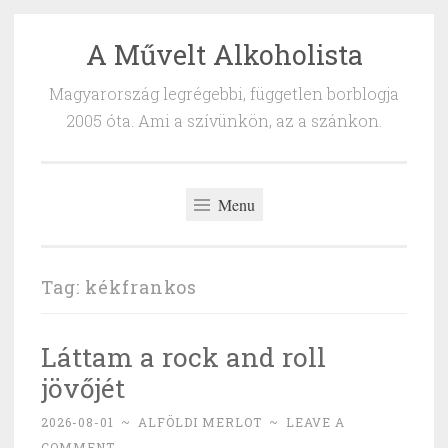
A Művelt Alkoholista
Skip
to
Magyarország legrégebbi, független borblogja
content
2005 óta. Ami a szívünkön, az a szánkon.
Menu
Tag:
kékfrankos
Láttam a rock and roll
jövőjét
2026-08-01
~
ALFÖLDI MERLOT
~
LEAVE A
COMMENT