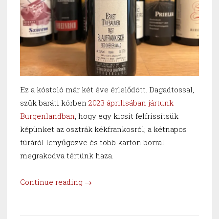
Ez a kóstoló már két éve érlelődött. Dagadtossal,
szűk baráti körben
2023 áprilisában jártunk
Burgenlandban
, hogy egy kicsit felfrissítsük
képünket az osztrák kékfrankosról; a kétnapos
túráról lenyűgözve és több karton borral
megrakodva tértünk haza.
“Osztrák
Continue reading
→
kékfrankosok
a