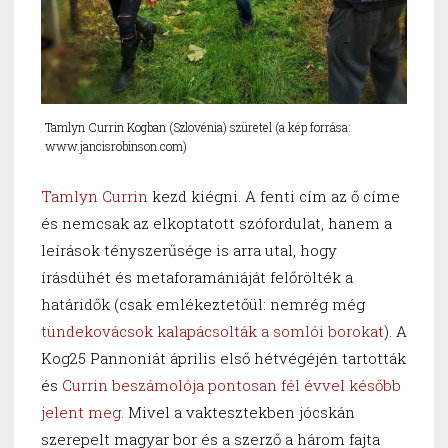
Tamlyn Currin Kogban (Szlovénia) szüretel (a kép forrása:
www.jancisrobinson.com)
Tamlyn Currin
kezd kiégni. A fenti cím az ő címe
és nemcsak az elkoptatott szófordulat, hanem a
leírások tényszerűsége is arra utal, hogy
írásdühét és metaforamániáját felőrölték a
határidők (csak emlékeztetőül: nemrég még
tündekovácsok kalapácsolták a somlói borokat
). A
Kog25 Pannoniát április első hétvégéjén tartották
és
Currin beszámolója pontosan fél évvel később
jelent meg
. Mivel a vaktesztekben jócskán
szerepelt magyar bor és a szerző a három fajta