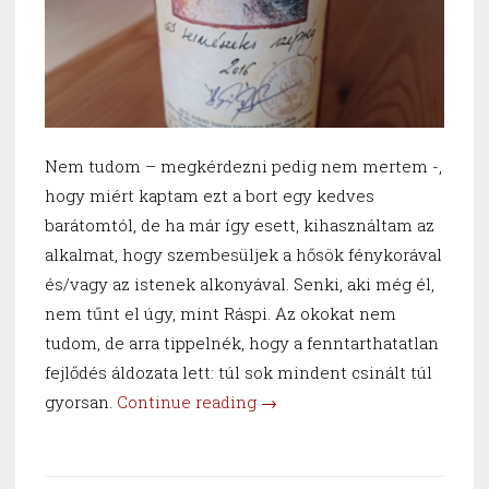
Nem tudom – megkérdezni pedig nem mertem -,
hogy miért kaptam ezt a bort egy kedves
barátomtól, de ha már így esett, kihasználtam az
alkalmat, hogy szembesüljek a hősök fénykorával
és/vagy az istenek alkonyával. Senki, aki még él,
nem tűnt el úgy, mint Ráspi. Az okokat nem
tudom, de arra tippelnék, hogy a fenntarthatatlan
fejlődés áldozata lett: túl sok mindent csinált túl
“Ráspi
gyorsan.
Continue reading
→
Kétezertizenhat”