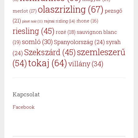
olaszrizling
(67)
pezsgő
merlot
(17)
(21)
rhone
(16)
rajnai rizling
(14)
pinot noir
(11)
riesling
(45)
sauvignon blanc
rozé
(18)
somló
(30)
Spanyolország
(24)
syrah
(19)
szemleszerű
Szekszárd
(45)
(24)
tokaj
(64)
(54)
villány
(34)
Kapcsolat
Facebook