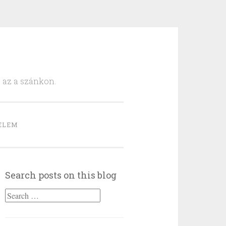
, az a szánkon.
ELEM
Search posts on this blog
Search
for: