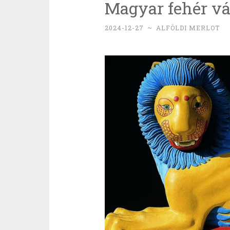
Magyar fehér vál
2024-12-27
~
ALFÖLDI MERLOT