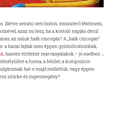
os. Illetve semmi sem biztos, visszatérő félelmem,
közével, azaz mi lesz, ha a kóstoló napján derül
nás, az náluk halk cincogás? A „halk cincogás”
lem: a hazai fajták nem éppen gyümölcsbombák,
ok
, hanem törtfehér márványalakok – jó esetben -,
lmélyülést a forma, a felület, a kompozíció
vulgárisnak hat-e majd mellettük, vagy éppen
 lesz szürke és ingerszegény?