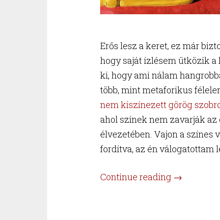
Erős lesz a keret, ez már bizt
hogy saját ízlésem ütközik a 
ki, hogy ami nálam hangrobba
több, mint metaforikus féle
nem kiszínezett görög szobr
ahol színek nem zavarják az e
élvezetében. Vajon a színes 
fordítva, az én válogatottam
“Magyar
Continue reading
→
fehér
válogatott