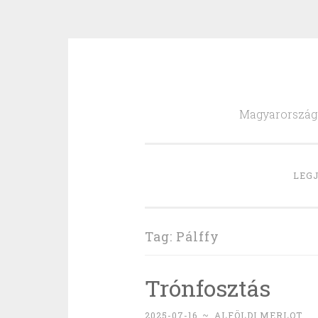
Skip
to
Magyarország l
content
LEGJ
Tag:
Pálffy
Trónfosztás
2025-07-16
~
ALFÖLDI MERLOT