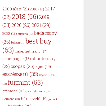
2017
2000 alatt
(21)
2016
(17)
2018
(56)
(32)
2019
(33)
2021
(29)
2020
(26)
badacsony
2022
(17)
ausztria
(12)
best buy
(26)
balaton
(11)
(63)
cabernet franc
(17)
chardonnay
champagne
(18)
csopak
(25)
(23)
Eger
(19)
esszészerű
(35)
Etyeki Kúria
furmint
(53)
(12)
grenache
(16)
györgykovács
(14)
hárslevelű
(19)
Heimann
(13)
juhfark