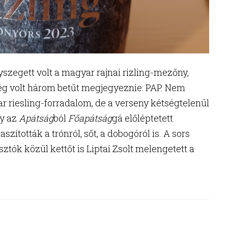
szegett volt a magyar rajnai rizling-mezőny,
ég volt három betűt megjegyeznie: PAP. Nem
 riesling-forradalom, de a verseny kétségtelenül
gy az
Apátság
ból
Főapátság
gá előléptetett
szították a trónról, sőt, a dobogóról is. A sors
sztók közül kettőt is Liptai Zsolt melengetett a
ónfosztás”