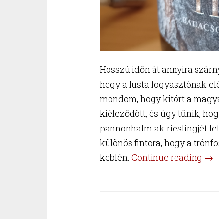
Hosszú időn át annyira szárny
hogy a lusta fogyasztónak el
mondom, hogy kitört a magyar
kiéleződött, és úgy tűnik, ho
pannonhalmiak rieslingjét leta
különös fintora, hogy a trónfo
“Tr
keblén.
Continue reading
→