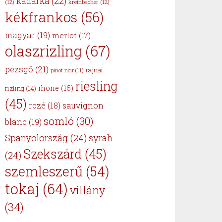
kadarka
(22)
(12)
kreinbacher
(12)
kékfrankos
(56)
magyar
(19)
merlot
(17)
olaszrizling
(67)
pezsgő
(21)
rajnai
pinot noir
(11)
riesling
rhone
(16)
rizling
(14)
(45)
sauvignon
rozé
(18)
somló
(30)
blanc
(19)
Spanyolország
(24)
syrah
Szekszárd
(45)
(24)
szemleszerű
(54)
tokaj
(64)
villány
(34)