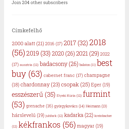
Join 204 other subscribers
Címkefelhő
2018
2017
(32)
2000 alatt
(21)
2016
(17)
(56)
2019
(33)
2021
(29)
2020
(26)
2022
best
badacsony
(26)
(17)
ausztria
(12)
balaton
(11)
buy
(63)
cabernet franc
(17)
champagne
csopak
(25)
chardonnay
(23)
Eger
(19)
(18)
furmint
esszészerű
(35)
Etyeki Kúria
(12)
(53)
grenache
(16)
györgykovács
(14)
Heimann
(13)
kadarka
(22)
hárslevelű
(19)
juhfark
(12)
kreinbacher
kékfrankos
(56)
magyar
(19)
(12)