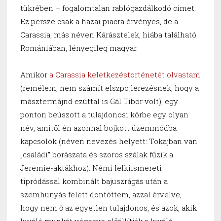
tükrében – fogalomtalan rablógazdálkodó címet.
Ez persze csak a hazai piacra érvényes, de a
Carassia, más néven Kárásztelek, hiába található
Romániában, lényegileg magyar.
Amikor
a Carassia keletkezéstörténetét olvastam
(remélem, nem számít elszpojlerezésnek, hogy a
másztermájnd ezúttal is Gál Tibor volt), egy
ponton beúszott a tulajdonosi körbe egy olyan
név, amitől én azonnal bojkott üzemmódba
kapcsolok (néven nevezés helyett: Tokajban van
„családi” borászata és szoros szálak fűzik a
Jeremie-aktákhoz). Némi lelkiismereti
tipródással kombinált bajuszrágás után a
szemhunyás felett döntöttem, azzal érvelve,
hogy nem ő az egyetlen tulajdonos, és azok, akik