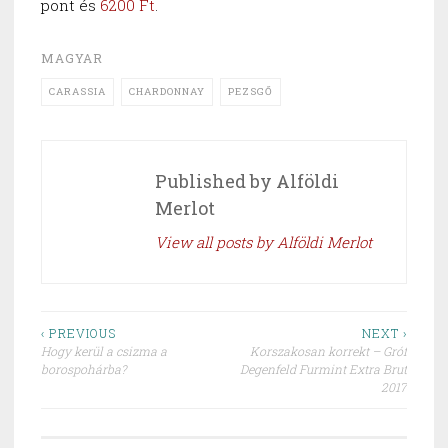
pont és
6200 Ft
.
MAGYAR
CARASSIA
CHARDONNAY
PEZSGŐ
Published by
Alföldi
Merlot
View all posts by Alföldi Merlot
Post
‹ PREVIOUS
NEXT ›
Hogy kerül a csizma a
Korszakosan korrekt – Gróf
navigation
borospohárba?
Degenfeld Furmint Extra Brut
2017