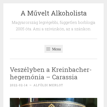
A Művelt Alkoholista
Skip
to
Magyarország legrégebbi, független borblogja
content
2005 óta. Ami a szívünkön, az a szánkon.
Menu
Veszélyben a Kreinbacher-
hegemónia – Carassia
2022-02-14
~
ALFÖLDI MERLOT