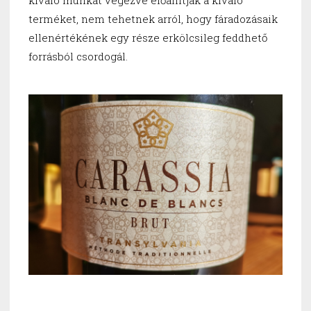
kiváló munkát végezve előállítják a kiváló
terméket, nem tehetnek arról, hogy fáradozásaik
ellenértékének egy része erkölcsileg feddhető
forrásból csordogál.