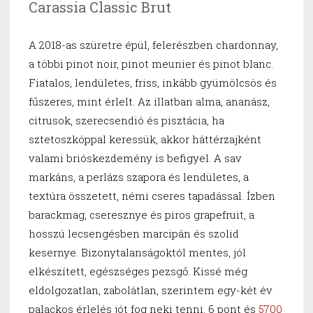
Carassia Classic Brut
A 2018-as szüretre épül, felerészben chardonnay,
a többi pinot noir, pinot meunier és pinot blanc.
Fiatalos, lendületes, friss, inkább gyümölcsös és
fűszeres, mint érlelt. Az illatban alma, ananász,
citrusok, szerecsendió és pisztácia, ha
sztetoszkóppal keressük, akkor háttérzajként
valami brióskezdemény is befigyel. A sav
markáns, a perlázs szapora és lendületes, a
textúra összetett, némi cseres tapadással. Ízben
barackmag, cseresznye és piros grapefruit, a
hosszú lecsengésben marcipán és szolid
kesernye. Bizonytalanságoktól mentes, jól
elkészített, egészséges pezsgő. Kissé még
eldolgozatlan, zabolátlan, szerintem egy-két év
palackos érlelés jót fog neki tenni. 6 pont és
5700