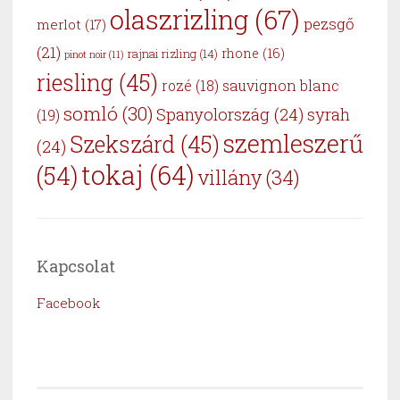
olaszrizling
(67)
pezsgő
merlot
(17)
(21)
rhone
(16)
rajnai rizling
(14)
pinot noir
(11)
riesling
(45)
sauvignon blanc
rozé
(18)
somló
(30)
Spanyolország
(24)
syrah
(19)
szemleszerű
Szekszárd
(45)
(24)
tokaj
(64)
(54)
villány
(34)
Kapcsolat
Facebook