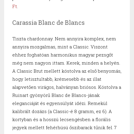
Ft
.
Carassia Blanc de Blancs
Tiszta chardonnay. Nem annyira komplex, nem
annyira mozgalmas, mint a Classic. Viszont
ehhez foghatóan harmonikus magyar pezsgőt
még nem nagyon ittam. Kerek, minden a helyén.
A Classic Brut mellett kóstolva az első benyomás,
hogy letisztultabb, krémesebb és az illat
alapvetően virágos, halványan briósos. Kóstolva a
Ruinart gyönyörű Blanc de Blancs-jának
eleganciáját és egyensúlyát idézi. Remekül
kalibrált dozázs (a Classic-é 8 gramm, ez 6). A
kortyban és a hosszú lecsengésben a florális
jegyek mellett fehérhúsú őszibarack tűnik fel. 7