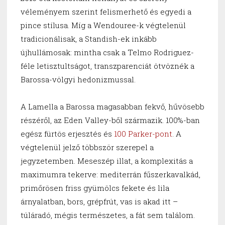
véleményem szerint felismerhető és egyedi a
pince stílusa. Míg a Wendouree-k végtelenül
tradicionálisak, a Standish-ek inkább
újhullámosak: mintha csak a Telmo Rodriguez-
féle letisztultságot, transzparenciát ötvöznék a
Barossa-völgyi hedonizmussal.
A Lamella a Barossa magasabban fekvő, hűvösebb
részéről, az Eden Valley-ből származik. 100%-ban
egész fürtös erjesztés és
100 Parker-pont
. A
végtelenül jelző többször szerepel a
jegyzetemben. Meseszép illat, a komplexitás a
maximumra tekerve: mediterrán fűszerkavalkád,
primőrösen friss gyümölcs fekete és lila
árnyalatban, bors, grépfrút, vas is akad itt –
túláradó, mégis természetes, a fát sem találom.