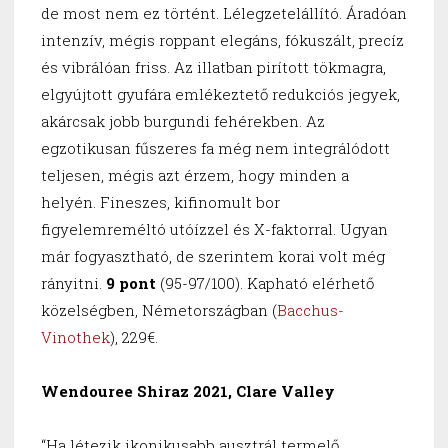
de most nem ez történt. Lélegzetelállító. Áradóan
intenzív, mégis roppant elegáns, fókuszált, precíz
és vibrálóan friss. Az illatban pirított tökmagra,
elgyújtott gyufára emlékeztető redukciós jegyek,
akárcsak jobb burgundi fehérekben. Az
egzotikusan fűszeres fa még nem integrálódott
teljesen, mégis azt érzem, hogy minden a
helyén. Fineszes, kifinomult bor
figyelemreméltó utóízzel és X-faktorral. Ugyan
már fogyasztható, de szerintem korai volt még
rányitni.
9 pont
(95-97/100). Kapható elérhető
közelségben, Németországban (
Bacchus-
Vinothek
), 229€.
Wendouree Shiraz 2021, Clare Valley
“Ha létezik ikonikusabb ausztrál termelő,