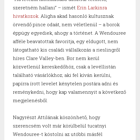
szeretném hallani” – ismét
Erin Larkinra
hivatkozok
. Aligha akad hasonló kultusznak
örvendő pince odaát, nem véletlenül – a borok
éppúgy egyediek, ahogy a történet. A Wendouree
afféle beavatottak favoritja, egy eldugott, nem
látogatható kis családi vállalkozás a rieslingről
híres Clare Valley-ben. Bor nem kerül
közvetlenül kereskedőhöz, csak a levéllistán
található vásárlókhoz; aki fel kíván kerülni,
papírra írott levelet kénytelen postára adni és
reménykedni, hogy kap valamennyit a következő
megjelenésből.
Nagyrészt Attilának köszönhető, hogy
szerencsém volt már körülbelül tucatnyi
Wendouree-t kóstolni az utóbbi másfél