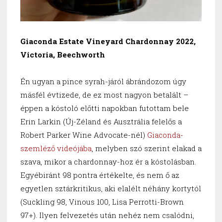
Giaconda Estate Vineyard Chardonnay 2022,
Victoria, Beechworth
Én ugyan a pince syrah-járól ábrándozom úgy
másfél évtizede, de ez most nagyon betalált –
éppen a kóstoló előtti napokban futottam bele
Erin Larkin (Új-Zéland és Ausztrália felelős a
Robert Parker Wine Advocate-nél)
Giaconda-
szemléző videójába
, melyben szó szerint elakad a
szava, mikor a chardonnay-hoz ér a kóstolásban.
Egyébiránt 98 pontra értékelte, és nem ő az
egyetlen sztárkritikus, aki elalélt néhány kortytól
(Suckling 98, Vinous 100, Lisa Perrotti-Brown
97+). Ilyen felvezetés után nehéz nem csalódni,