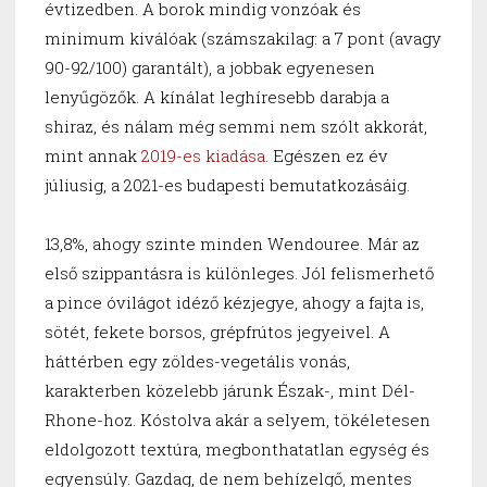
évtizedben. A borok mindig vonzóak és
minimum kiválóak (számszakilag: a 7 pont (avagy
90-92/100) garantált), a jobbak egyenesen
lenyűgözők. A kínálat leghíresebb darabja a
shiraz, és nálam még semmi nem szólt akkorát,
mint annak
2019-es kiadása
. Egészen ez év
júliusig, a 2021-es budapesti bemutatkozásáig.
13,8%, ahogy szinte minden Wendouree. Már az
első szippantásra is különleges. Jól felismerhető
a pince óvilágot idéző kézjegye, ahogy a fajta is,
sötét, fekete borsos, grépfrútos jegyeivel. A
háttérben egy zöldes-vegetális vonás,
karakterben közelebb járunk Észak-, mint Dél-
Rhone-hoz. Kóstolva akár a selyem, tökéletesen
eldolgozott textúra, megbonthatatlan egység és
egyensúly. Gazdag, de nem behízelgő, mentes