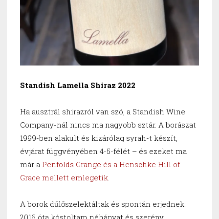
Standish Lamella Shiraz 2022
Ha ausztrál shirazról van szó, a Standish Wine
Company-nál nincs ma nagyobb sztár. A borászat
1999-ben alakult és kizárólag syrah-t készít,
évjárat függvényében 4-5-félét – és ezeket ma
már a
Penfolds Grange és a Henschke Hill of
Grace mellett emlegetik
.
A borok dűlőszelektáltak és spontán erjednek.
2016 óta kóstoltam néhányat és szerény