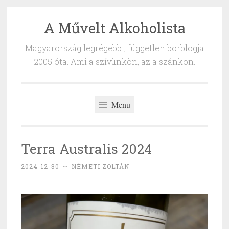
A Művelt Alkoholista
Skip
to
Magyarország legrégebbi, független borblogja
content
2005 óta. Ami a szívünkön, az a szánkon.
Menu
Terra Australis 2024
2024-12-30
~
NÉMETI ZOLTÁN