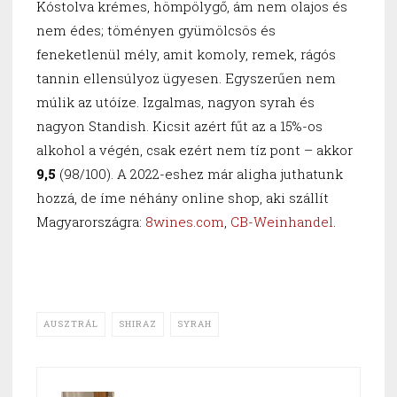
Kóstolva krémes, hömpölygő, ám nem olajos és
nem édes; töményen gyümölcsös és
feneketlenül mély, amit komoly, remek, rágós
tannin ellensúlyoz ügyesen. Egyszerűen nem
múlik az utóíze. Izgalmas, nagyon syrah és
nagyon Standish. Kicsit azért fűt az a 15%-os
alkohol a végén, csak ezért nem tíz pont – akkor
9,5
(98/100). A 2022-eshez már aligha juthatunk
hozzá, de íme néhány online shop, aki szállít
Magyarországra:
8wines.com
,
CB-Weinhandel
.
AUSZTRÁL
SHIRAZ
SYRAH