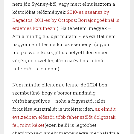
nem jön Sydney-ből, vagy mert elmulasztom a
kóstolókat (előzmények:
2010-es szeánsz by
Dagadtos
,
2011-es by Octopus
;
Borrajongóéknál is
érdemes körülnézni
). Ha tehetem, megyek –
Attila mindig tud újat mutatni -, és ezúttal nem
hagyom említés nélkül az eseményt (ugyan
megkésve érkezik, július helyett december
végén, de ezzel legalább az év borai című
kötelezőt is letudom).
Nem mintha ellenemre lenne, de 2024-ben
szembetűnő, hogy a borsor mindmáig
vöröshangsúlyos – noha a fogyasztói ízlés
fordulása Ausztráliát is utolérte: idén,
az elmúlt
évtizedben először, több fehér szőlőt dolgoztak
fel, mint kéket
(ezen belül is legtöbbet
chardonnay-t, amely mennyiségre meghaladta a