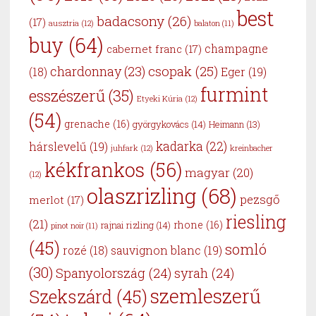
best
badacsony
(26)
(17)
ausztria
(12)
balaton
(11)
buy
(64)
cabernet franc
(17)
champagne
csopak
(25)
chardonnay
(23)
Eger
(19)
(18)
furmint
esszészerű
(35)
Etyeki Kúria
(12)
(54)
grenache
(16)
györgykovács
(14)
Heimann
(13)
kadarka
(22)
hárslevelű
(19)
juhfark
(12)
kreinbacher
kékfrankos
(56)
magyar
(20)
(12)
olaszrizling
(68)
pezsgő
merlot
(17)
riesling
(21)
rhone
(16)
rajnai rizling
(14)
pinot noir
(11)
(45)
somló
sauvignon blanc
(19)
rozé
(18)
(30)
Spanyolország
(24)
syrah
(24)
szemleszerű
Szekszárd
(45)