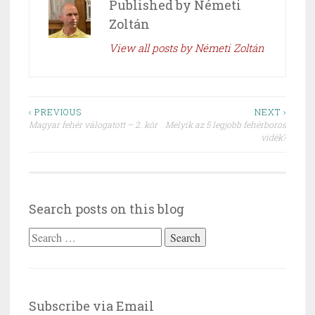
Published by
Németi
Zoltán
View all posts by Németi Zoltán
Post
‹ PREVIOUS
NEXT ›
Magyar fehér válogatott – 2. kör
Melyik az 5 legjobb fehérboros
navigation
vidék?
Search posts on this blog
Search
for:
Subscribe via Email