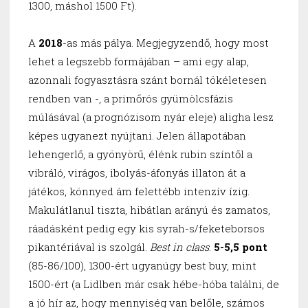
1300, máshol 1500 Ft).
A
2018
-as más pálya. Megjegyzendő, hogy most
lehet a legszebb formájában – ami egy alap,
azonnali fogyasztásra szánt bornál tökéletesen
rendben van -, a primőrös gyümölcsfázis
múlásával (a prognózisom nyár eleje) aligha lesz
képes ugyanezt nyújtani. Jelen állapotában
lehengerlő, a gyönyörű, élénk rubin színtől a
vibráló, virágos, ibolyás-áfonyás illaton át a
játékos, könnyed ám felettébb intenzív ízig.
Makulátlanul tiszta, hibátlan arányú és zamatos,
ráadásként pedig egy kis syrah-s/feketeborsos
pikantériával is szolgál.
Best in class
.
5-5,5 pont
(85-86/100), 1300-ért ugyanúgy best buy, mint
1500-ért (a Lidlben már csak hébe-hóba találni, de
a jó hír az, hogy mennyiség van belőle, számos