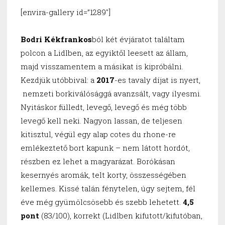
[envira-gallery id=”1289″]
Bodri Kékfrankos
ból két évjáratot találtam
polcon a Lidlben, az egyiktől leesett az állam,
majd visszamentem a másikat is kipróbálni.
Kezdjük utóbbival: a
2017
-es tavaly díjat is nyert,
nemzeti borkiválósággá avanzsált, vagy ilyesmi.
Nyitáskor fülledt, levegő, levegő és még több
levegő kell neki. Nagyon lassan, de teljesen
kitisztul, végül egy alap cotes du rhone-re
emlékeztető bort kapunk – nem látott hordót,
részben ez lehet a magyarázat. Borókásan
kesernyés aromák, telt korty, összességében
kellemes. Kissé talán fénytelen, úgy sejtem, fél
éve még gyümölcsösebb és szebb lehetett.
4,5
pont
(83/100), korrekt (Lidlben kifutott/kifutóban,