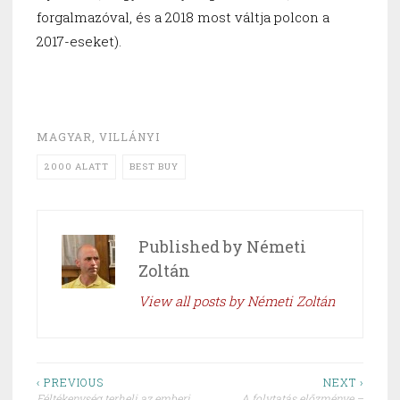
forgalmazóval, és a 2018 most váltja polcon a
2017-eseket).
MAGYAR
,
VILLÁNYI
2000 ALATT
BEST BUY
Published by
Németi
Zoltán
View all posts by Németi Zoltán
Post
‹ PREVIOUS
NEXT ›
Féltékenység terheli az emberi
A folytatás előzménye –