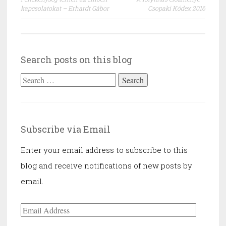
navigation
kapcsolatokat – Erhardt Gábor
Csopaki Kódex 2016
Search posts on this blog
Search
for:
Subscribe via Email
Enter your email address to subscribe to this
blog and receive notifications of new posts by
email.
Email
Address