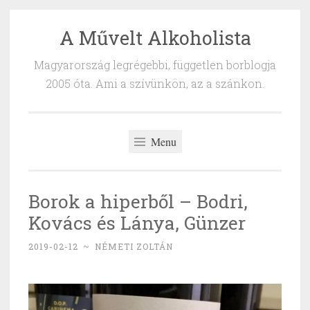
A Művelt Alkoholista
Skip
to
Magyarország legrégebbi, független borblogja
content
2005 óta. Ami a szívünkön, az a szánkon.
Menu
Borok a hiperből – Bodri,
Kovács és Lánya, Günzer
2019-02-12
~
NÉMETI ZOLTÁN