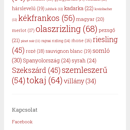
kadarka
(22)
hárslevelű
(19)
juhfark
(12)
kreinbacher
kékfrankos
(56)
magyar
(20)
(12)
olaszrizling
(68)
pezsgő
merlot
(17)
riesling
(21)
rhone
(16)
rajnai rizling
(14)
pinot noir
(11)
(45)
somló
sauvignon blanc
(19)
rozé
(18)
(30)
Spanyolország
(24)
syrah
(24)
szemleszerű
Szekszárd
(45)
tokaj
(64)
(54)
villány
(34)
Kapcsolat
Facebook