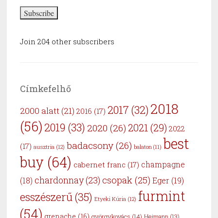
Subscribe
Join 204 other subscribers
Címkefelhő
2018
2017
(32)
2000 alatt
(21)
2016
(17)
(56)
2019
(33)
2021
(29)
2020
(26)
2022
best
badacsony
(26)
(17)
ausztria
(12)
balaton
(11)
buy
(64)
cabernet franc
(17)
champagne
csopak
(25)
chardonnay
(23)
Eger
(19)
(18)
furmint
esszészerű
(35)
Etyeki Kúria
(12)
(54)
grenache
(16)
györgykovács
(14)
Heimann
(13)