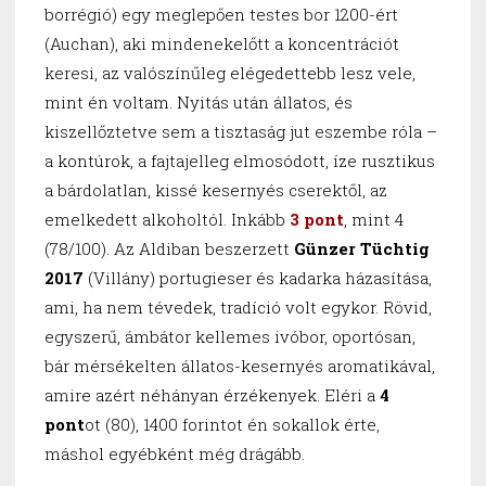
borrégió) egy meglepően testes bor 1200-ért
(Auchan), aki mindenekelőtt a koncentrációt
keresi, az valószínűleg elégedettebb lesz vele,
mint én voltam. Nyitás után állatos, és
kiszellőztetve sem a tisztaság jut eszembe róla –
a kontúrok, a fajtajelleg elmosódott, íze rusztikus
a bárdolatlan, kissé kesernyés cserektől, az
emelkedett alkoholtól. Inkább
3 pont
, mint 4
(78/100). Az Aldiban beszerzett
Günzer Tüchtig
2017
(Villány) portugieser és kadarka házasítása,
ami, ha nem tévedek, tradíció volt egykor. Rövid,
egyszerű, ámbátor kellemes ivóbor, oportósan,
bár mérsékelten állatos-kesernyés aromatikával,
amire azért néhányan érzékenyek. Eléri a
4
pont
ot (80), 1400 forintot én sokallok érte,
máshol egyébként még drágább.