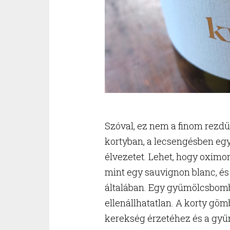
Szóval, ez nem a finom rezdül
kortyban, a lecsengésben e
élvezetet. Lehet, hogy oximo
mint egy sauvignon blanc, é
általában. Egy gyümölcsbomb
ellenállhatatlan. A korty göm
kerekség érzetéhez és a gy