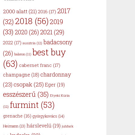
2017
2000 alatt
(21)
2016
(17)
2018
(56)
(32)
2019
(33)
2021
(29)
2020
(26)
badacsony
2022
(17)
ausztria
(12)
best buy
(26)
balaton
(11)
(63)
cabernet franc
(17)
chardonnay
champagne
(18)
csopak
(25)
(23)
Eger
(19)
esszészerű
(35)
Etyeki Kúria
furmint
(53)
(12)
grenache
(16)
györgykovács
(14)
hárslevelű
(19)
Heimann
(13)
juhfark