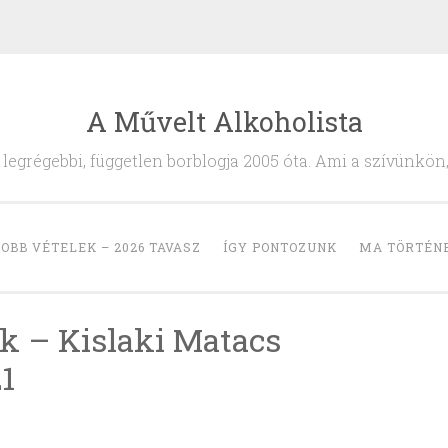
A Művelt Alkoholista
egrégebbi, független borblogja 2005 óta. Ami a szívünkön
OBB VÉTELEK – 2026 TAVASZ
ÍGY PONTOZUNK
MA TÖRTÉN
 – Kislaki Matacs
1