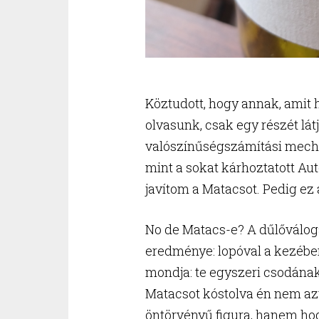
Köztudott, hogy annak, amit h
olvasunk, csak egy részét látj
valószínűségszámítási mecha
mint a sokat kárhoztatott Au
javítom a Matacsot. Pedig e
No de Matacs-e? A dűlőválog
eredménye: lopóval a kezébe
mondja: te egyszeri csodának
Matacsot kóstolva én nem az
öntörvényű figura, hanem h