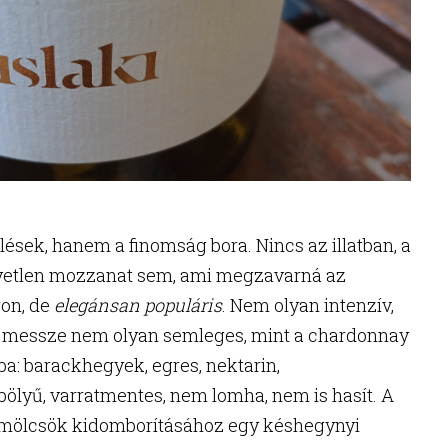
ések, hanem a finomság bora. Nincs az illatban, a
gyetlen mozzanat sem, ami megzavarná az
ron, de
elegánsan populáris
. Nem olyan intenzív,
s messze nem olyan semleges, mint a chardonnay
a: barackhegyek, egres, nektarin,
bölyű, varratmentes, nem lomha, nem is hasít. A
ümölcsök kidomborításához egy késhegynyi