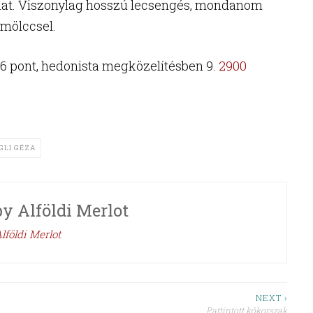
hat. Viszonylag hosszú lecsengés, mondanom
ümölccsel.
6 pont, hedonista megközelítésben 9.
2900
GLI GÉZA
by
Alföldi Merlot
lföldi Merlot
NEXT ›
Pattintott kőkorszak