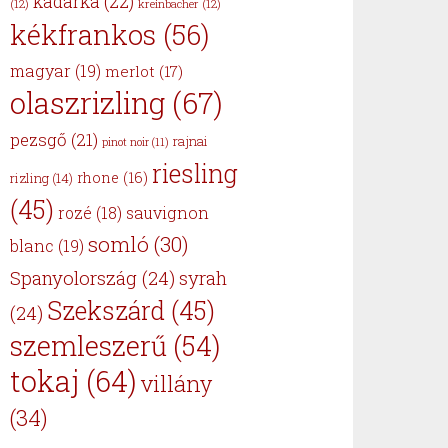
kadarka
(22)
(12)
kreinbacher
(12)
kékfrankos
(56)
magyar
(19)
merlot
(17)
olaszrizling
(67)
pezsgő
(21)
rajnai
pinot noir
(11)
riesling
rhone
(16)
rizling
(14)
(45)
sauvignon
rozé
(18)
somló
(30)
blanc
(19)
Spanyolország
(24)
syrah
Szekszárd
(45)
(24)
szemleszerű
(54)
tokaj
(64)
villány
(34)