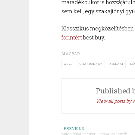
maradékcukor is hozzájárul
sem kell, egy szakajtónyi gy
Klasszikus megközelítésben 
forintért
best buy.
MAGYAR
2021
CHARDONNAY
KISLAKI
LÉ
Published 
View all posts by A
Post
‹ PREVIOUS
Már a látvány hűsít – provanszi rozék