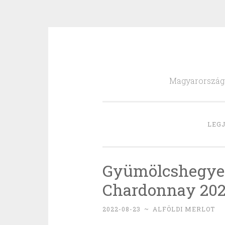
Skip
to
Magyarország l
content
LEGJ
Gyümölcshegyek
Chardonnay 202
2022-08-23
~
ALFÖLDI MERLOT