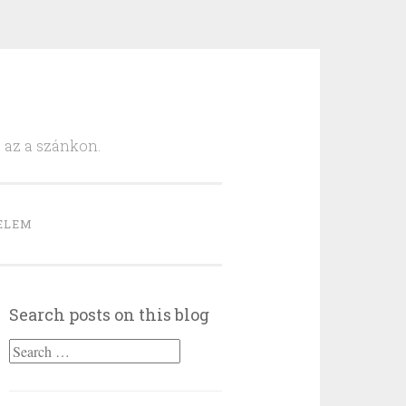
, az a szánkon.
ELEM
Search posts on this blog
Search
for: