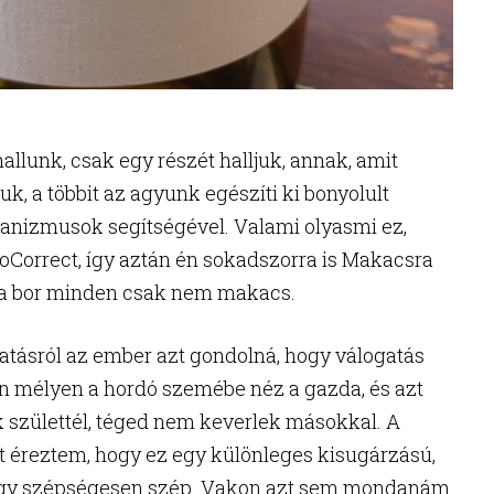
allunk, csak egy részét halljuk, annak, amit
uk, a többit az agyunk egészíti ki bonyolult
nizmusok segítségével. Valami olyasmi ez,
toCorrect, így aztán én sokadszorra is Makacsra
z a bor minden csak nem makacs.
atásról az ember azt gondolná, hogy válogatás
n mélyen a hordó szemébe néz a gazda, és azt
 születtél, téged nem keverlek másokkal. A
t éreztem, hogy ez egy különleges kisugárzású,
ogy szépségesen szép. Vakon azt sem mondanám