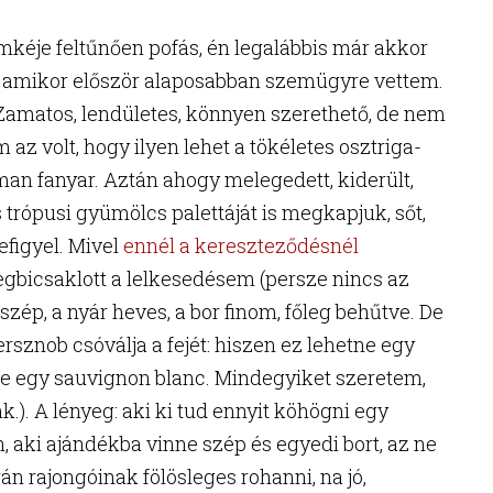
ímkéje feltűnően pofás, én legalábbis már akkor
 amikor először alaposabban szemügyre vettem.
 Zamatos, lendületes, könnyen szerethető, de nem
az volt, hogy ilyen lehet a tökéletes osztriga-
noman fanyar. Aztán ahogy melegedett, kiderült,
 trópusi gyümölcs palettáját is megkapjuk, sőt,
figyel. Mivel
ennél a kereszteződésnél
megbicsaklott a lelkesedésem (persze nincs az
szép, a nyár heves, a bor finom, főleg behűtve. De
rsznob csóválja a fejét: hiszen ez lehetne egy
ne egy sauvignon blanc. Mindegyiket szeretem,
.). A lényeg: aki ki tud ennyit köhögni egy
, aki ajándékba vinne szép és egyedi bort, az ne
án rajongóinak fölösleges rohanni, na jó,