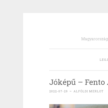
Skip
to
Magyarország l
content
LEGJ
Jóképű – Fento 
2022-07-29
~
ALFÖLDI MERLOT