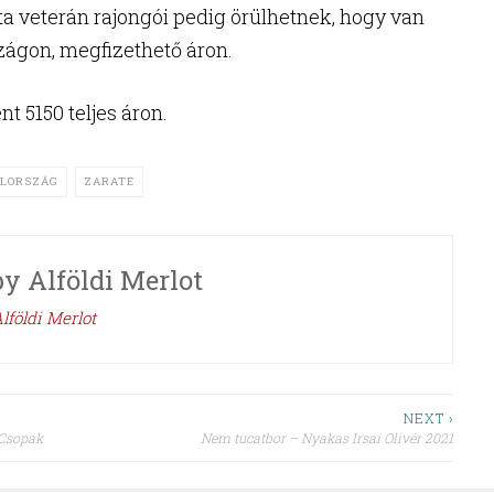
ta veterán rajongói pedig örülhetnek, hogy van
ágon, megfizethető áron.
nt 5150 teljes áron.
OLORSZÁG
ZARATE
by
Alföldi Merlot
lföldi Merlot
NEXT ›
 Csopak
Nem tucatbor – Nyakas Irsai Olivér 2021