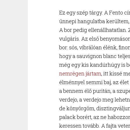
Ez egy szép tárgy. A Fento c
ünnepi hangulatba kerültem,
A bor pedig ellenállhatatlan.
vulgáris. Az első benyomásom 
bor: sós, vibrálóan élénk, fi
hogy a sauvignon blanc teljes
még egy kis kandúrhúgy is be
nemrégen jártam
, itt kissé 
élménnyel semmi baj, az élet 
a bennem élő puritán, a szupe
verdejo, a verdejo meg lehet
de könyörgöm, disztingváljunk
palack borért, az ne habozzon
keressen tovább. A fajta veter