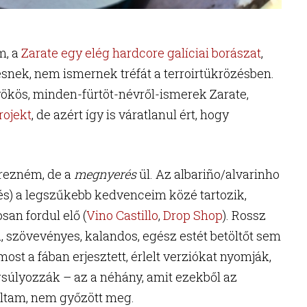
m, a
Zarate egy elég hardcore galíciai borászat
,
nek, nem ismernek tréfát a terroirtükrözésben.
ökös, minden-fürtöt-névről-ismerek Zarate,
rojekt
, de azért így is váratlanul ért, hogy
érezném, de a
megnyerés
ül. Az albariño/alvarinho
és) a legszűkebb kedvenceim közé tartozik,
san fordul elő (
Vino Castillo
,
Drop Shop
). Rossz
 szövevényes, kalandos, egész estét betöltőt sem
most a fában erjesztett, érlelt verziókat nyomják,
gsúlyozzák – az a néhány, amit ezekből az
oltam, nem győzött meg.