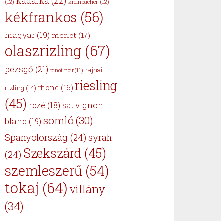
kadarka
(22)
(12)
kreinbacher
(12)
kékfrankos
(56)
magyar
(19)
merlot
(17)
olaszrizling
(67)
pezsgő
(21)
rajnai
pinot noir
(11)
riesling
rhone
(16)
rizling
(14)
(45)
sauvignon
rozé
(18)
somló
(30)
blanc
(19)
Spanyolország
(24)
syrah
Szekszárd
(45)
(24)
szemleszerű
(54)
tokaj
(64)
villány
(34)