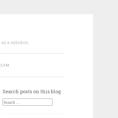
, az a szánkon.
ELEM
Search posts on this blog
Search
for: