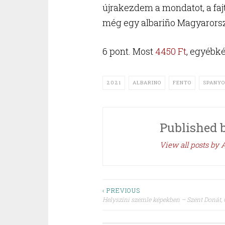
újrakezdem a mondatot, a faj
még egy albariño Magyarorsz
6 pont. Most
4450 Ft
, egyébké
2021
ALBARINO
FENTO
SPANY
Published 
View all posts by A
Post
‹ PREVIOUS
Helyszíni szemle képekben – Szent Donát,
navigation