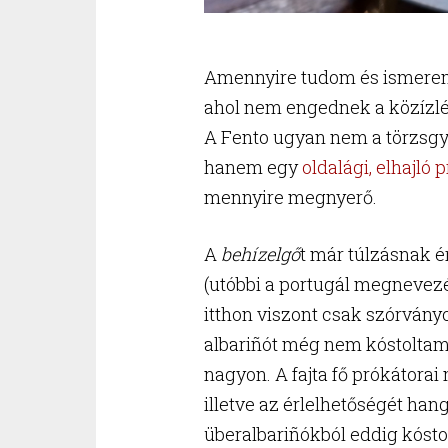
Amennyire tudom és ismere
ahol nem engednek a közízlés
A Fento ugyan nem a törzsgy
hanem egy
oldalági, elhajló p
mennyire megnyerő.
A
behízelgő
t már túlzásnak 
(utóbbi a portugál megnevez
itthon viszont csak szórványo
albariñót még nem kóstoltam,
nagyon. A fajta fő prókátorai 
illetve az érlelhetőségét han
überalbariñókból eddig kóst