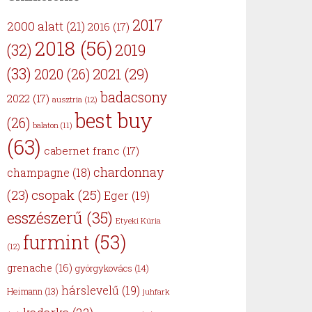
2017
2000 alatt
(21)
2016
(17)
2018
(56)
(32)
2019
(33)
2021
(29)
2020
(26)
badacsony
2022
(17)
ausztria
(12)
best buy
(26)
balaton
(11)
(63)
cabernet franc
(17)
chardonnay
champagne
(18)
csopak
(25)
(23)
Eger
(19)
esszészerű
(35)
Etyeki Kúria
furmint
(53)
(12)
grenache
(16)
györgykovács
(14)
hárslevelű
(19)
Heimann
(13)
juhfark