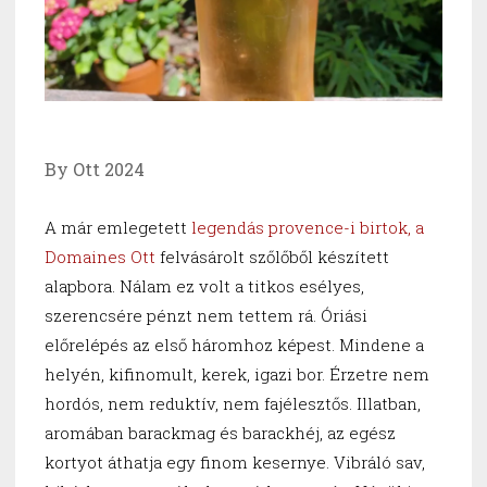
By Ott 2024
A már emlegetett
legendás provence-i birtok, a
Domaines Ott
felvásárolt szőlőből készített
alapbora. Nálam ez volt a titkos esélyes,
szerencsére pénzt nem tettem rá. Óriási
előrelépés az első háromhoz képest. Mindene a
helyén, kifinomult, kerek, igazi bor. Érzetre nem
hordós, nem reduktív, nem fajélesztős. Illatban,
aromában barackmag és barackhéj, az egész
kortyot áthatja egy finom kesernye. Vibráló sav,