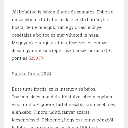
Jól behűtve is bőven illatos és zamatos. Ebben a
mezőnyben a tutti-fruttis fajélesztő hátrányba
hozta, de ne feledjük, van egy óriási előnye:
besétálsz a boltba és már viheted is haza.
Megnyerő, energikus, friss, fűszeres és persze
dúsan gyümölcsös (eper, őszibarack, citrusok). 6
pont és
5250 Ft
.
Sainte Croix 2024
Ez is tutti-fruttis, ez is intenzív és bájos.
Őszibarack és mandula. Kóstolva jobban egyben
van, mint a Figuiére, tartalmasabb, krémesebb és
élénkebb. Finom, üdítő, fanyar, száraz
lecsengéssel. Döbbenet, hogy ezt ennyi pénzből
ki lehet hozni (én 6-os pakkban €5.80-ért