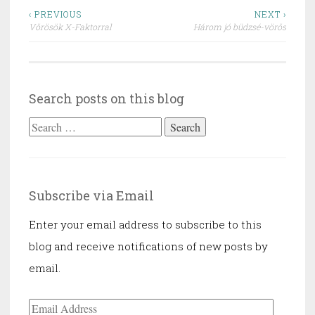
Post
‹ PREVIOUS
NEXT ›
Vörösök X-Faktorral
Három jó büdzsé-vörös
navigation
Search posts on this blog
Search
for:
Subscribe via Email
Enter your email address to subscribe to this
blog and receive notifications of new posts by
email.
Email