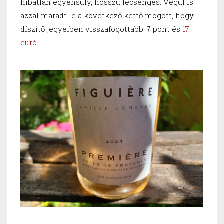
hibátlan egyensúly, hosszú lecsengés. Végül is
azzal maradt le a következő kettő mögött, hogy
díszítő jegyeiben visszafogottabb. 7 pont és
17
euró
.