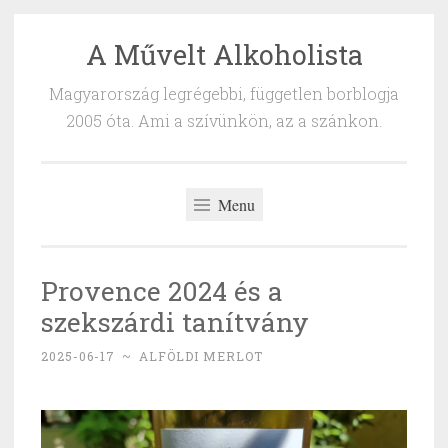
A Művelt Alkoholista
Skip
to
Magyarország legrégebbi, független borblogja
content
2005 óta. Ami a szívünkön, az a szánkon.
Menu
Provence 2024 és a
szekszárdi tanítvány
2025-06-17
~
ALFÖLDI MERLOT