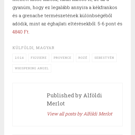
gyanúm, hogy ez legalább annyira a kékfrankos
és a grenache természetének különbségéből
adódik, mint az éghajlati eltérésekből. 5-6 pont és
4840 Ft
.
KÜLFÖLDI
,
MAGYAR
2024
FIGUIERE
PROVENCE
ROZÉ
SEBESTYÉN
WHISPERING ANGEL
Published by
Alföldi
Merlot
View all posts by Alföldi Merlot