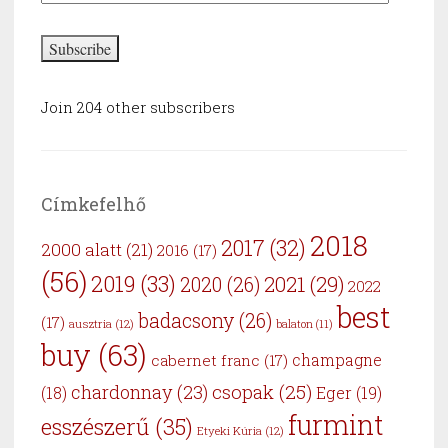
Address
Subscribe
Join 204 other subscribers
Címkefelhő
2018
2017
(32)
2000 alatt
(21)
2016
(17)
(56)
2019
(33)
2021
(29)
2020
(26)
2022
best
badacsony
(26)
(17)
ausztria
(12)
balaton
(11)
buy
(63)
cabernet franc
(17)
champagne
csopak
(25)
chardonnay
(23)
Eger
(19)
(18)
furmint
esszészerű
(35)
Etyeki Kúria
(12)