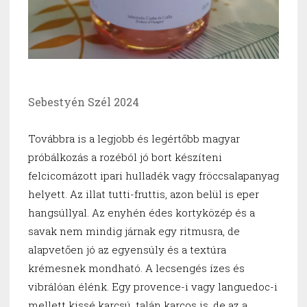
Sebestyén Szél 2024
Továbbra is a legjobb és legértőbb magyar
próbálkozás a rozéból jó bort készíteni
felcicomázott ipari hulladék vagy fröccsalapanyag
helyett. Az illat tutti-fruttis, azon belül is eper
hangsúllyal. Az enyhén édes kortyközép és a
savak nem mindig járnak egy ritmusra, de
alapvetően jó az egyensúly és a textúra
krémesnek mondható. A lecsengés ízes és
vibrálóan élénk. Egy provence-i vagy languedoc-i
mellett kissé karcsú, talán karcos is, de az a