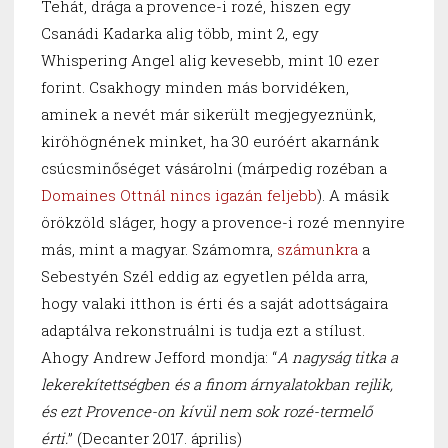
Tehát, drága a provence-i rozé, hiszen egy
Csanádi Kadarka alig több, mint 2, egy
Whispering Angel alig kevesebb, mint 10 ezer
forint. Csakhogy minden más borvidéken,
aminek a nevét már sikerült megjegyeznünk,
kiröhögnének minket, ha 30 euróért akarnánk
csúcsminőséget vásárolni (márpedig rozéban a
Domaines Ottnál nincs igazán feljebb
). A másik
örökzöld sláger, hogy a provence-i rozé mennyire
más, mint a magyar. Számomra,
számunkra
a
Sebestyén Szél eddig az egyetlen példa arra,
hogy valaki itthon is érti és a saját adottságaira
adaptálva rekonstruálni is tudja ezt a stílust.
Ahogy Andrew Jefford mondja: “
A nagyság titka a
lekerekítettségben és a finom árnyalatokban rejlik,
és ezt Provence-on kívül nem sok rozé-termelő
érti.
” (Decanter 2017. április)