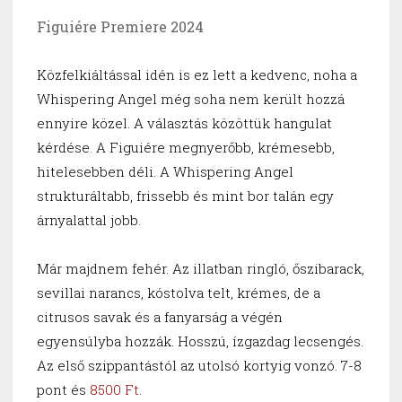
Figuiére Premiere 2024
Közfelkiáltással idén is ez lett a kedvenc, noha a
Whispering Angel még soha nem került hozzá
ennyire közel. A választás közöttük hangulat
kérdése. A Figuiére megnyerőbb, krémesebb,
hitelesebben déli. A Whispering Angel
strukturáltabb, frissebb és mint bor talán egy
árnyalattal jobb.
Már majdnem fehér. Az illatban ringló, őszibarack,
sevillai narancs, kóstolva telt, krémes, de a
citrusos savak és a fanyarság a végén
egyensúlyba hozzák. Hosszú, ízgazdag lecsengés.
Az első szippantástól az utolsó kortyig vonzó. 7-8
pont és
8500 Ft
.