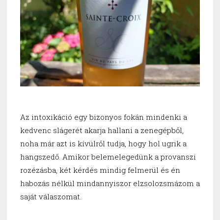
Az intoxikáció egy bizonyos fokán mindenki a
kedvenc slágerét akarja hallani a zenegépből,
noha már azt is kívülről tudja, hogy hol ugrik a
hangszedő. Amikor belemelegedünk a provanszi
rozézásba, két kérdés mindig felmerül és én
habozás nélkül mindannyiszor elzsolozsmázom a
saját válaszomat.