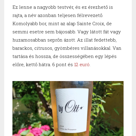
Ez lenne a nagyobb testvér, és ez érezhető is
rajta, a név azonban teljesen félrevezető.
Komolyabb bor, mint az alap Sainte Croix, de
semmi esetre sem bájosabb. Vagy látott fát vagy
huzamosabban seprőn ázott. Az illat fedettebb,
barackos, citrusos, gyömbéres villanásokkal. Van
tartása és hossza, de összességében egy lépés
előre, kettő hátra. 6 pont és
12 euró
.