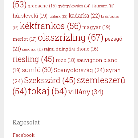
(53)
grenache
(16)
györgykovács
(14)
Heimann
(13)
kadarka
(22)
hárslevelű
(19)
juhfark
(12)
kreinbacher
kékfrankos
(56)
magyar
(19)
(12)
olaszrizling
(67)
pezsgő
merlot
(17)
(21)
rhone
(16)
rajnai rizling
(14)
pinot noir
(11)
riesling
(45)
sauvignon blanc
rozé
(18)
somló
(30)
Spanyolország
(24)
syrah
(19)
szemleszerű
Szekszárd
(45)
(24)
tokaj
(64)
(54)
villány
(34)
Kapcsolat
Facebook