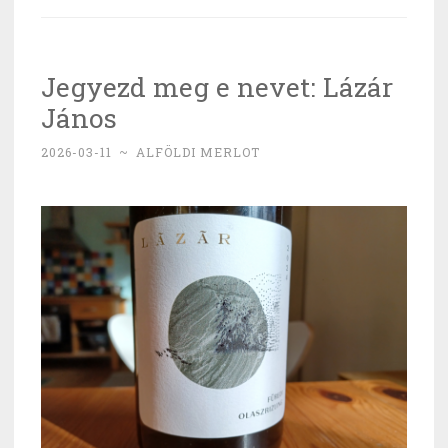
Tokaj
az
Etnához?”
Jegyezd meg e nevet: Lázár
János
2026-03-11
~
ALFÖLDI MERLOT