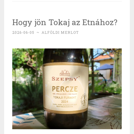
and
roll
Hogy jön Tokaj az Etnához?
jövőjét”
2026-06-05
~
ALFÖLDI MERLOT