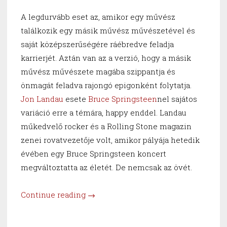
A legdurvább eset az, amikor egy művész
találkozik egy másik művész művészetével és
saját középszerűségére ráébredve feladja
karrierjét. Aztán van az a verzió, hogy a másik
művész művészete magába szippantja és
önmagát feladva rajongó epigonként folytatja.
Jon Landau
esete
Bruce Springsteen
nel sajátos
variáció erre a témára, happy enddel. Landau
műkedvelő rocker és a Rolling Stone magazin
zenei rovatvezetője volt, amikor pályája hetedik
évében egy Bruce Springsteen koncert
megváltoztatta az életét. De nemcsak az övét.
“Láttam
Continue reading
→
a
rock