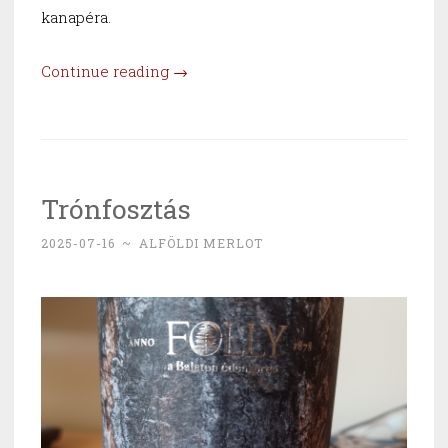
kanapéra.
“A
Continue reading
→
hősképzőben
–
Riesling
2023
Trónfosztás
és
24”
2025-07-16
~
ALFÖLDI MERLOT