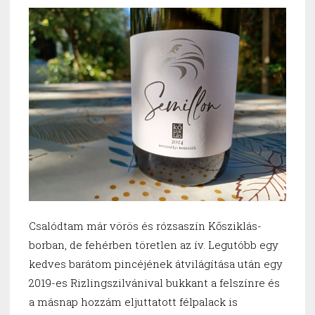
Csalódtam már vörös és rózsaszín Kősziklás-
borban, de fehérben töretlen az ív. Legutóbb egy
kedves barátom pincéjének átvilágítása után egy
2019-es Rizlingszilvánival bukkant a felszínre és
a másnap hozzám eljuttatott félpalack is