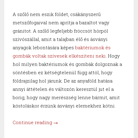
A szőlő nem eszik földet, csákányszerű
metszőfogaival nem aprítja a bazaltot vagy
gránitot. A szőlő legfeljebb fröccsöt hörpöl
szívószállal, amit a talajban élő és ásványi
anyagok lebontására képes
baktériumok és
gombák voltak szívesek elkészíteni neki
. Hogy
hol milyen baktériumok és gombák dolgoznak a
söntésben ez kétségtelenül függ attól, hogy
földrajzilag hol járunk. De az anyaföld hatása
annyi áttételen és változón keresztül jut el a
borig, hogy nagy merészség lenne bármit, amit
kóstoláskor érzünk ásványi elemekhez kötni.
“Hogy
Continue reading
→
jön