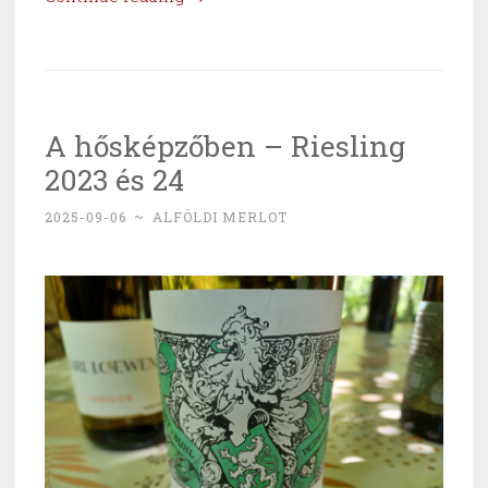
működik,
ne
piszkáld
–
A hősképzőben – Riesling
Nyári
2023 és 24
Pince
Olaszrizling
2025-09-06
~
ALFÖLDI MERLOT
2024”