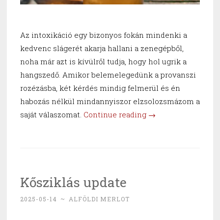
Az intoxikáció egy bizonyos fokán mindenki a
kedvenc slágerét akarja hallani a zenegépből,
noha már azt is kívülről tudja, hogy hol ugrik a
hangszedő. Amikor belemelegedünk a provanszi
rozézásba, két kérdés mindig felmerül és én
habozás nélkül mindannyiszor elzsolozsmázom a
“Provence
saját válaszomat.
Continue reading
→
2024
és
a
szekszárdi
Kősziklás update
tanítvány”
2025-05-14
~
ALFÖLDI MERLOT