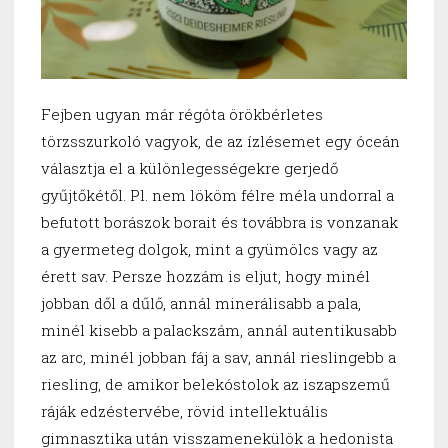
Fejben ugyan már régóta örökbérletes
törzsszurkoló vagyok, de az ízlésemet egy óceán
választja el a különlegességekre gerjedő
gyűjtőkétől. Pl. nem lököm félre méla undorral a
befutott borászok borait és továbbra is vonzanak
a gyermeteg dolgok, mint a gyümölcs vagy az
érett sav. Persze hozzám is eljut, hogy minél
jobban dől a dűlő, annál minerálisabb a pala,
minél kisebb a palackszám, annál autentikusabb
az arc, minél jobban fáj a sav, annál rieslingebb a
riesling, de amikor belekóstolok az iszapszemű
ráják edzéstervébe, rövid intellektuális
gimnasztika után visszamenekülök a hedonista