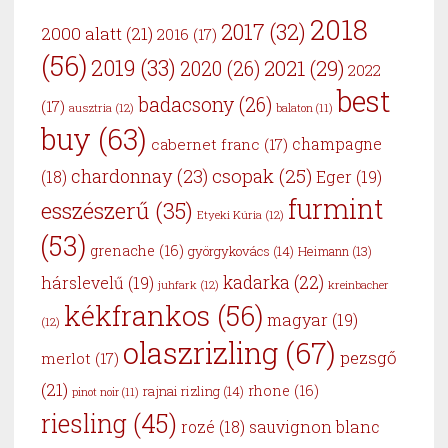
2018
2017
(32)
2000 alatt
(21)
2016
(17)
(56)
2019
(33)
2021
(29)
2020
(26)
2022
best
badacsony
(26)
(17)
ausztria
(12)
balaton
(11)
buy
(63)
cabernet franc
(17)
champagne
csopak
(25)
chardonnay
(23)
Eger
(19)
(18)
furmint
esszészerű
(35)
Etyeki Kúria
(12)
(53)
grenache
(16)
györgykovács
(14)
Heimann
(13)
kadarka
(22)
hárslevelű
(19)
juhfark
(12)
kreinbacher
kékfrankos
(56)
magyar
(19)
(12)
olaszrizling
(67)
pezsgő
merlot
(17)
(21)
rhone
(16)
rajnai rizling
(14)
pinot noir
(11)
riesling
(45)
sauvignon blanc
rozé
(18)