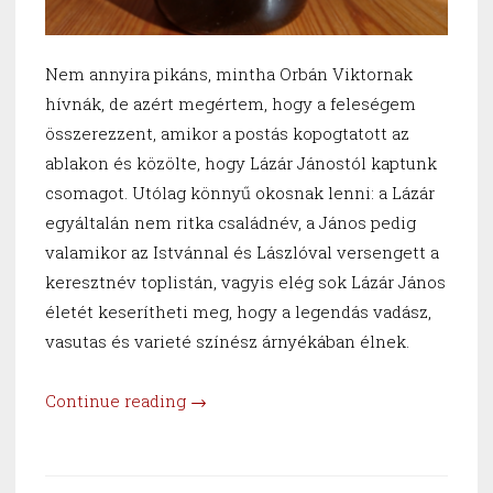
Nem annyira pikáns, mintha Orbán Viktornak
hívnák, de azért megértem, hogy a feleségem
összerezzent, amikor a postás kopogtatott az
ablakon és közölte, hogy Lázár Jánostól kaptunk
csomagot. Utólag könnyű okosnak lenni: a Lázár
egyáltalán nem ritka családnév, a János pedig
valamikor az Istvánnal és Lászlóval versengett a
keresztnév toplistán, vagyis elég sok Lázár János
életét keserítheti meg, hogy a legendás vadász,
vasutas és varieté színész árnyékában élnek.
“Jegyezd
Continue reading
→
meg
e
nevet: