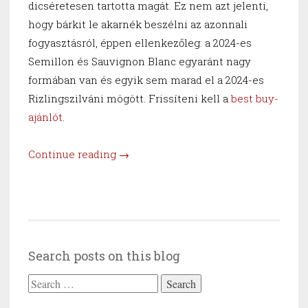
dicséretesen tartotta magát. Ez nem azt jelenti,
hogy bárkit le akarnék beszélni az azonnali
fogyasztásról, éppen ellenkezőleg: a 2024-es
Semillon és Sauvignon Blanc egyaránt nagy
formában van és egyik sem marad el a 2024-es
Rizlingszilváni mögött. Frissíteni kell a
best buy-
ajánlót
.
“Kősziklás
Continue reading
→
update”
Search posts on this blog
Search
for: