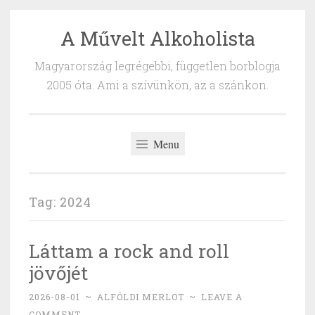
A Művelt Alkoholista
Skip
to
Magyarország legrégebbi, független borblogja
content
2005 óta. Ami a szívünkön, az a szánkon.
Menu
Tag:
2024
Láttam a rock and roll
jövőjét
2026-08-01
~
ALFÖLDI MERLOT
~
LEAVE A
COMMENT