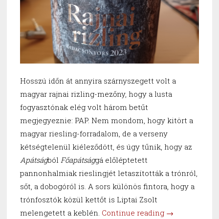
Hosszú időn át annyira szárnyszegett volt a
magyar rajnai rizling-mezőny, hogy a lusta
fogyasztónak elég volt három betűt
megjegyeznie: PAP. Nem mondom, hogy kitört a
magyar riesling-forradalom, de a verseny
kétségtelenül kiéleződött, és úgy tűnik, hogy az
Apátság
ból
Főapátság
gá előléptetett
pannonhalmiak rieslingjét letaszították a trónról,
sőt, a dobogóról is. A sors különös fintora, hogy a
trónfosztók közül kettőt is Liptai Zsolt
“Trónfosztás”
melengetett a keblén.
Continue reading
→