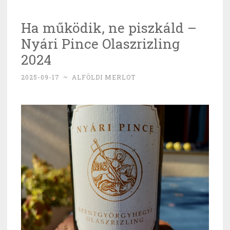
Lázár
Ha működik, ne piszkáld –
János”
Nyári Pince Olaszrizling
2024
2025-09-17
~
ALFÖLDI MERLOT