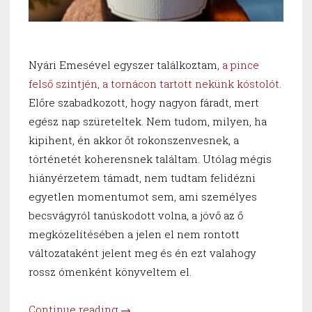
Nyári Emesével egyszer találkoztam,
a pince
felső szintjén, a tornácon tartott nekünk kóstolót
.
Előre szabadkozott, hogy nagyon fáradt, mert
egész nap szüreteltek. Nem tudom, milyen, ha
kipihent, én akkor őt rokonszenvesnek, a
történetét koherensnek találtam. Utólag mégis
hiányérzetem támadt, nem tudtam felidézni
egyetlen momentumot sem, ami személyes
becsvágyról tanúskodott volna, a jövő az ő
megközelítésében a jelen el nem rontott
változataként jelent meg és én ezt valahogy
rossz ómenként könyveltem el.
“Ha
Continue reading
→