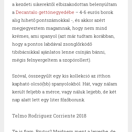
a kezdeti sikerektől elbizakodottan belenyúltam
a
Decantalo gettónegyedébe
– 4-6 eurós borok
alig hihető pontszámokkal -, és akkor azért
megjegyeztem magamnak, hogy nem mind
krémes, ami spanyol (azt már tudtam korábban,
hogy a pontos labdával zsonglőrködő
tibibácsikkal ajánlatos lenne csínján bánni,
mégis felnyergeltem a szopórollert).
Szóval, összegyűlt egy kis kollekció az itthon
kapható olcsó(bb) spanyolokból. Hát, vagy nálam
került feljebb a mérce, vagy náluk lejjebb, de két
nap alatt lett egy liter főzőborunk.
Telmo Rodriguez Corriente 2018
Te is fiam, Brutus? Majdnem ment a levesbe, de