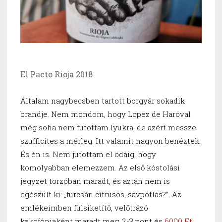
El Pacto Rioja 2018
Általam nagybecsben tartott borgyár sokadik
brandje. Nem mondom, hogy Lopez de Haróval
még soha nem futottam lyukra, de azért messze
szufficites a mérleg. Itt valamit nagyon benéztek.
És én is. Nem jutottam el odáig, hogy
komolyabban elemezzem. Az első kóstolási
jegyzet torzóban maradt, és aztán nem is
egészült ki: „furcsán citrusos, savpótlás?”. Az
emlékeimben fülsiketítő, velőtrázó
kakofóniaként maradt meg. 2-3 pont és
6000 Ft