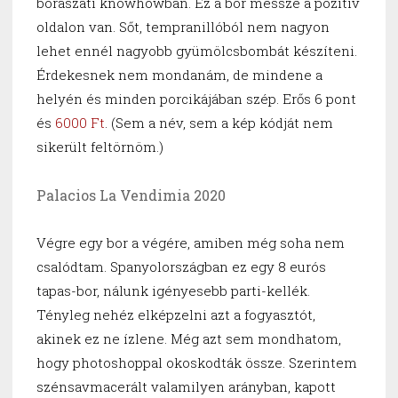
borászati knowhowban. Ez a bor messze a pozitív
oldalon van. Sőt, tempranillóból nem nagyon
lehet ennél nagyobb gyümölcsbombát készíteni.
Érdekesnek nem mondanám, de mindene a
helyén és minden porcikájában szép. Erős 6 pont
és
6000 Ft
. (Sem a név, sem a kép kódját nem
sikerült feltörnöm.)
Palacios La Vendimia 2020
Végre egy bor a végére, amiben még soha nem
csalódtam. Spanyolországban ez egy 8 eurós
tapas-bor, nálunk igényesebb parti-kellék.
Tényleg nehéz elképzelni azt a fogyasztót,
akinek ez ne ízlene. Még azt sem mondhatom,
hogy photoshoppal okoskodták össze. Szerintem
szénsavmacerált valamilyen arányban, kapott