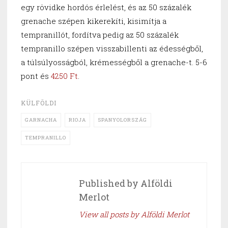
egy rövidke hordós érlelést, és az 50 százalék
grenache szépen kikerekíti, kisimítja a
tempranillót, fordítva pedig az 50 százalék
tempranillo szépen visszabillenti az édességből,
a túlsúlyosságból, krémességből a grenache-t. 5-6
pont és
4250 Ft
.
KÜLFÖLDI
GARNACHA
RIOJA
SPANYOLORSZÁG
TEMPRANILLO
Published by
Alföldi
Merlot
View all posts by Alföldi Merlot