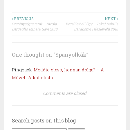
Post
‹ PREVIOUS
NEXT ›
Szerénységre tanít – Nicola
Becsületbeli ügy – Tokaj Nobilis
navigation
Bergaglio Minaia Gavi 2018
Barakonyi Hárslevelű 2018
One thought on “
Spanyolkák
”
Pingback:
Meddig olcsó, honnan drága? – A
Művelt Alkoholista
Comments are closed.
Search posts on this blog