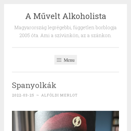
A Művelt Alkoholista
Skip
to
Magyarország legrégebbi, független borblogja
content
2005 óta. Ami a szívünkön, az a szánkon.
Menu
Spanyolkák
2022-03-25
~
ALFÖLDI MERLOT