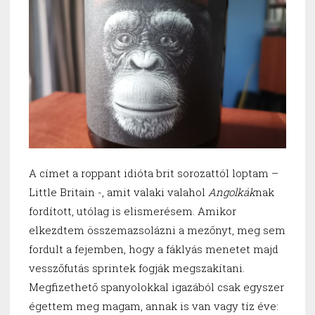
A címet a roppant idióta brit sorozattól loptam –
Little Britain -, amit valaki valahol
Angolkák
nak
fordított, utólag is elismerésem. Amikor
elkezdtem összemazsolázni a mezőnyt, meg sem
fordult a fejemben, hogy a fáklyás menetet majd
vesszőfutás sprintek fogják megszakítani.
Megfizethető spanyolokkal igazából csak egyszer
égettem meg magam, annak is van vagy tíz éve: