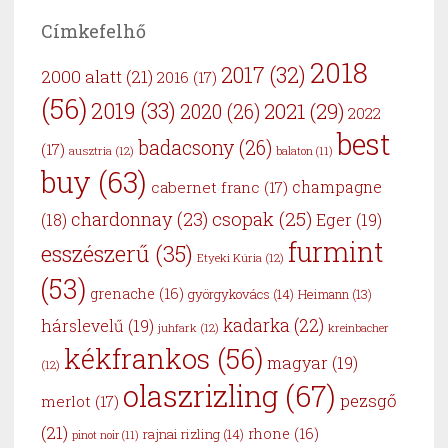
Címkefelhő
2018
2017
(32)
2000 alatt
(21)
2016
(17)
(56)
2019
(33)
2021
(29)
2020
(26)
2022
best
badacsony
(26)
(17)
ausztria
(12)
balaton
(11)
buy
(63)
cabernet franc
(17)
champagne
csopak
(25)
chardonnay
(23)
Eger
(19)
(18)
furmint
esszészerű
(35)
Etyeki Kúria
(12)
(53)
grenache
(16)
györgykovács
(14)
Heimann
(13)
kadarka
(22)
hárslevelű
(19)
juhfark
(12)
kreinbacher
kékfrankos
(56)
magyar
(19)
(12)
olaszrizling
(67)
pezsgő
merlot
(17)
(21)
rhone
(16)
rajnai rizling
(14)
pinot noir
(11)