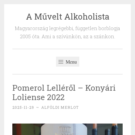
A Művelt Alkoholista
Skip
to
Magyarország legrégebbi, független borblogja
content
2005 óta. Ami a szívünkön, az a szánkon.
Menu
Pomerol Lelléről – Konyári
Loliense 2022
2025-11-29
~
ALFÖLDI MERLOT