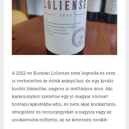
A 2022-es Konyári Loliense nem legenda és nem
is verhetetlen ár-érték arányú bor, de egy kiváló
bordói házasítás, nagyon is méltányos áron. Aki
karácsonykor szeretne egy jó magyar vöröset
bontani/ajándékba adni, és nem akar kockáztatni,
rétegízlést és terroirjegyeket a nagyira vagy az
unokatesóra erőltetni, az ne keressen tovább.