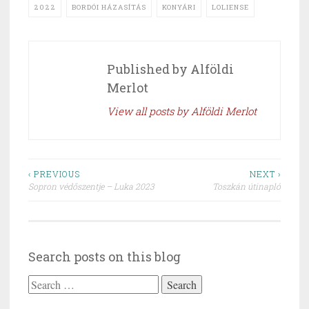
2022
BORDÓI HÁZASÍTÁS
KONYÁRI
LOLIENSE
Published by
Alföldi
Merlot
View all posts by Alföldi Merlot
Post
‹ PREVIOUS
NEXT ›
Sopron védőszentje – Luka 2023
Toszkán útinapló
navigation
Search posts on this blog
Search
for: