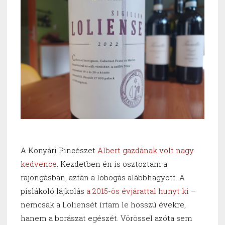
A Konyári Pincészet
Albert g
azdának
volt nagy
kedvence
. Kezdetben én is osztoztam a
rajongásban, aztán a lobogás alábbhagyott. A
pislákoló lájkolás
a 2015-ös évjárattal hunyt ki
–
nemcsak a Loliensét írtam le hosszú évekre,
hanem a borászat egészét. Vörössel azóta sem