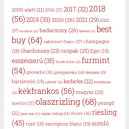
2018
2017
(32)
2000 alatt
(21)
2016
(17)
(56)
2019
(33)
2021
(29)
2020
(26)
2022
best
badacsony
(26)
(17)
ausztria
(12)
balaton
(11)
buy
(64)
cabernet franc
(17)
champagne
csopak
(25)
chardonnay
(23)
Eger
(19)
(18)
furmint
esszészerű
(35)
Etyeki Kúria
(12)
(54)
grenache
(16)
györgykovács
(14)
Heimann
(13)
kadarka
(22)
hárslevelű
(19)
juhfark
(12)
kreinbacher
kékfrankos
(56)
magyar
(20)
(12)
olaszrizling
(68)
pezsgő
merlot
(17)
riesling
(21)
rhone
(16)
rajnai rizling
(14)
pinot noir
(11)
(45)
somló
sauvignon blanc
(19)
rozé
(18)