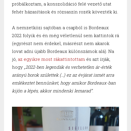
próbálkoztam, a konszolidáció felé vezető utat
fehér házasítások és rózsaszín rozék kövezték ki.
A nemzetközi sajtóban a csapból is Bordeaux
2022 folyik és én még véletlenül sem kattintok rá
(egyrészt nem érdekel, másrészt nem akarok
lovat adni újabb Bordeaux különszámok alá). Na
jó,
az egyikre most rákattintottam
és azt írják,
hogy
„2022-ben legendák és verhetetlen ár-érték
arányú borok születtek (…) ez az évjárat ismét arra
emlékeztet bennünket, hogy amikor Bordeaux-ban
kijön a lépés, akkor mindenki lemarad”
.