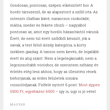
Gondosan, pontosan, szépen elkészített bor. A
hordó társszerző, de az alapsztorit a szőlő írta. Az
intenzív illatban kávé, narancsos csokoládé,
málna, szeder és fekete ribizli – nagyjából
pontosan az, amit egy bordói házasítástól várunk.
Érett, de nem túl érett szőlőből készült, jók a
savak, a test felső-közép kategória, a korty
ízekben gazdag. A tannin nem kevés, de legalább
érett és alig szárít. Nem a legelegánsabb, nem a
legcsiszoltabb vörösbor, de szerintem néhány év
érlelés elég lesz ahhoz, hogy az illesztési rések
beforrjanak, az érdes felületek simára
csiszolódjanak. Felfelé nyitott 6 pont.
Most éppen
5900 Ft, egyébként 6900
– így is, úgy is jó vétel.
MAGYAR