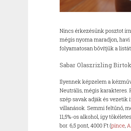
Nincs érkezésünk posztot írn
mégis nyoma maradjon, havi n
folyamatosan bővítjük a listát
Sabar Olaszrizling Birto
Ilyennek képzelem a kézműves
Neutrális, mégis karakteres. 
szép savak adják és vezetik
villanások. Semmi feltűnő, m
11,5%-os alkohol, így tökélete
bor. 6,5 pont, 4000 Ft (
pince
,
A