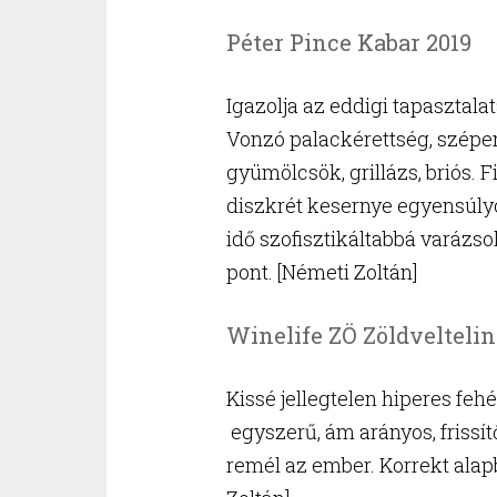
Péter Pince Kabar 2019
Igazolja az eddigi tapasztal
Vonzó palackérettség, szépen 
gyümölcsök, grillázs, briós. 
diszkrét kesernye egyensúlyo
idő szofisztikáltabbá varázso
pont. [Németi Zoltán]
Winelife ZÖ Zöldveltelin
Kissé jellegtelen hiperes feh
egyszerű, ám arányos, frissít
remél az ember. Korrekt alapb