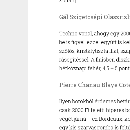
Zoltán]
Gál Szigetcsépi Olaszriz
Techno vonal, ahogy egy 2000 F
be is figyel, ezzel együtt is 
szőlős, kristálytiszta illat, 
rásegítéssel. A finisben diszk
hétköznapi fehér, 4,5 – 5 pont
Pierre Chanau Blaye Cot
Ilyen borokból érdemes betár
csak 2000 Ft feletti hiperes 
végét járná – ez Bordeaux, ké
egy kis szarvasgomba is feltű