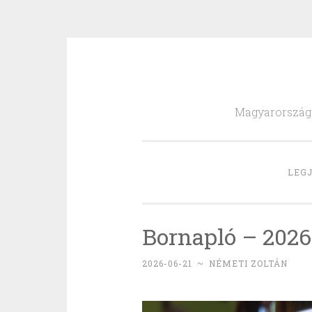
Skip
to
Magyarország l
content
LEGJ
Bornapló – 2026
2026-06-21
~
NÉMETI ZOLTÁN