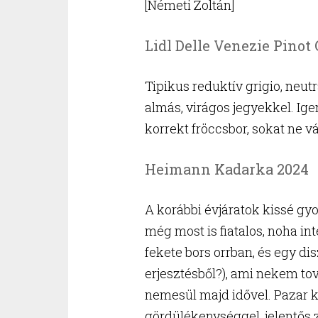
[Németi Zoltán]
Lidl Delle Venezie Pinot 
Tipikus reduktív grigio, neutr
almás, virágos jegyekkel. Ige
korrekt fröccsbor, sokat ne v
Heimann Kadarka 2024
A korábbi évjáratok kissé gy
még most is fiatalos, noha int
fekete bors orrban, és egy di
erjesztésből?), ami nekem tov
nemesül majd idővel. Pazar ko
gördülékenységgel, jelentős z