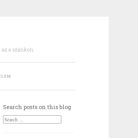
, az a szánkon.
ELEM
Search posts on this blog
Search
for: