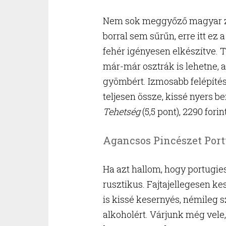
Nem sok meggyőző magyar zöl
borral sem sűrűn, erre itt ez 
fehér igényesen elkészítve. Tű
már-már osztrák is lehetne, a
gyömbért. Izmosabb felépítés,
teljesen össze, kissé nyers b
Tehetség
(5,5 pont), 2290 forint
Agancsos Pincészet Port
Ha azt hallom, hogy portugiese
rusztikus. Fajtajellegesen kes
is kissé kesernyés, némileg s
alkoholért. Várjunk még vele,