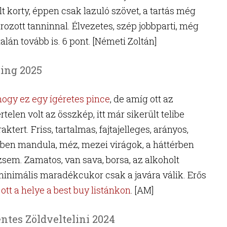
 korty, éppen csak lazuló szövet, a tartás még
ozott tanninnal. Élvezetes, szép jobbparti, még
talán tovább is. 6 pont. [Németi Zoltán]
ling 2025
 hogy ez egy ígéretes pince
, de amíg ott az
rtelen volt az összkép, itt már sikerült telibe
aktert. Friss, tartalmas, fajtajelleges, arányos,
eiben mandula, méz, mezei virágok, a háttérben
sem. Zamatos, van sava, borsa, az alkoholt
 minimális maradékcukor csak a javára válik. Erős
 ott a helye a best buy listánkon
. [AM]
ntes Zöldveltelini 2024