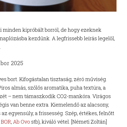
i minden kipróbált borról, de hogy ezeknek
aplózásba kezdünk. A legfrissebb leírás legelöl,
.
kbor 2025
 bort. Kifogástalan tisztaság, zéró műviség.
Piros almás, szőlős aromatika, puha textúra, a
 ízét – nem támaszkodik CO2-mankóra. Virágos
égis van benne extra. Kiemelendő az alacsony,
s az egyensúly, a frissesség. Szép, értékes, felnőtt
 BOR
,
Ab Ovo
stb), kiváló vétel. [Németi Zoltán]