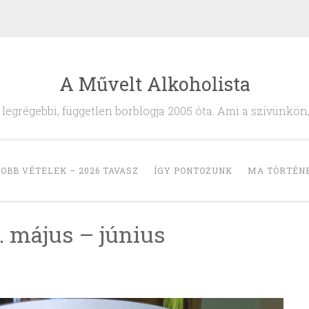
A Művelt Alkoholista
egrégebbi, független borblogja 2005 óta. Ami a szívünkön
OBB VÉTELEK – 2026 TAVASZ
ÍGY PONTOZUNK
MA TÖRTÉN
. május – június