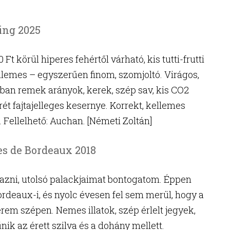
ling 2025
t körül hiperes fehértől várható, kis tutti-frutti
kellemes – egyszerűen finom, szomjoltó. Virágos,
szájban remek arányok, kerek, szép sav, kis CO2
rét fajtajelleges kesernye. Korrekt, kellemes
. Fellelhető: Auchan. [Németi Zoltán]
es de Bordeaux 2018
azni, utolsó palackjaimat bontogatom. Éppen
bordeaux-i, és nyolc évesen fel sem merül, hogy a
rem szépen. Nemes illatok, szép érlelt jegyek,
nik az érett szilva és a dohány mellett.