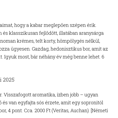
ataimat, hogy a kabar meglepően szépen érik.
és klasszikusan fejlődött, illatában aranysárga
Finoman krémes, telt korty, hömpölygés nélkül,
zza ügyesen. Gazdag, hedonisztikus bor, amit az
lt. Igyuk most, bár néhány év még benne lehet. 6
i 2025
ér. Visszafogott aromatika, ízben jobb – ugyan
ő és van egyfajta sós érzete, amit egy sopronitól
or, 4 pont. Cca. 2000 Ft (Veritas, Auchan). [Németi