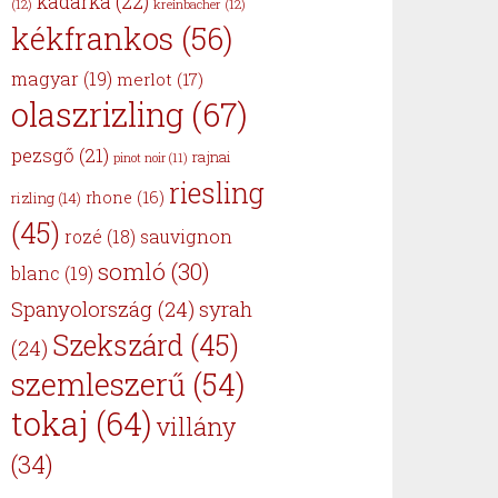
kadarka
(22)
(12)
kreinbacher
(12)
kékfrankos
(56)
magyar
(19)
merlot
(17)
olaszrizling
(67)
pezsgő
(21)
rajnai
pinot noir
(11)
riesling
rhone
(16)
rizling
(14)
(45)
sauvignon
rozé
(18)
somló
(30)
blanc
(19)
Spanyolország
(24)
syrah
Szekszárd
(45)
(24)
szemleszerű
(54)
tokaj
(64)
villány
(34)