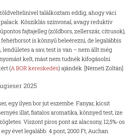
dveltelinivel találkoztam eddig, ahogy váci
a palack. Kősziklás színvonal, avagy reduktív
pontos fajtajelleg (zöldbors, zellerszár, citrusok),
 fehérborsot is könnyű beleérezni, de legalábbis
 lendületes a sav, test is van – nem állt még
enyomást kelt, mást nem tudnék kifogásolni.
ért (
A BOR kereskedés
) ajándék. [Németi Zoltán]
ugieser 2025
r, egy ilyen bor jut eszembe. Fanyar, kicsit
ernyés illat, fiatalos aromatika, könnyed test, íze
zögletes. Viszont piros pont az alacsony, 12,5%-os
 egy évet legalább. 4 pont, 2000 Ft, Auchan.