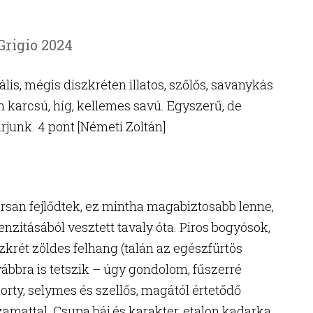
Grigio 2024
ális, mégis diszkréten illatos, szőlős, savanykás
n karcsú, híg, kellemes savú. Egyszerű, de
árjunk. 4 pont [Németi Zoltán]
orsan fejlődtek, ez mintha magabiztosabb lenne,
enzitásából vesztett tavaly óta. Piros bogyósok,
szkrét zöldes felhang (talán az egészfürtös
ábbra is tetszik – úgy gondolom, fűszerré
rty, selymes és szellős, magától értetődő
amattal. Csupa báj és karakter, etalon kadarka.