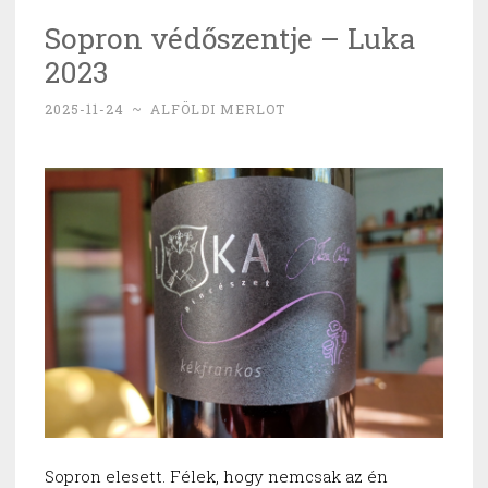
nem
Sopron védőszentje – Luka
kapott
2023
100
pontot”
2025-11-24
~
ALFÖLDI MERLOT
Sopron elesett. Félek, hogy nemcsak az én