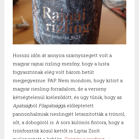
Hosszú időn át annyira szárnyszegett volt a
magyar rajnai rizling-mezőny, hogy a lusta
fogyasztónak elég volt három betűt
megjegyeznie: PAP. Nem mondom, hogy kitört a
magyar riesling-forradalom, de a verseny
kétségtelenül kiéleződött, és úgy tűnik, hogy az
Apátság
ból
Főapátság
gá előléptetett
pannonhalmiak rieslingjét letaszították a trónról,
sőt, a dobogóról is. A sors különös fintora, hogy a
trónfosztók közül kettőt is Liptai Zsolt
“Trónfosztás”