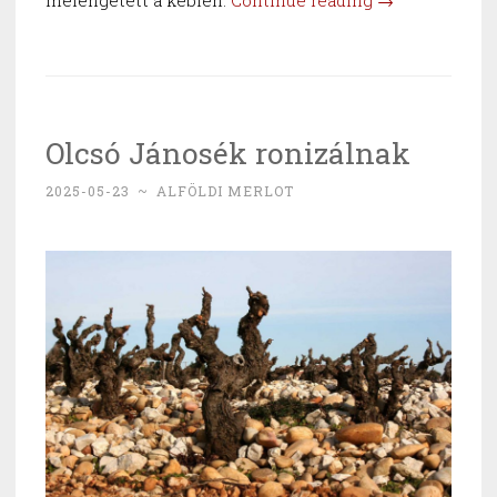
melengetett a keblén.
Continue reading
→
Olcsó Jánosék ronizálnak
2025-05-23
~
ALFÖLDI MERLOT