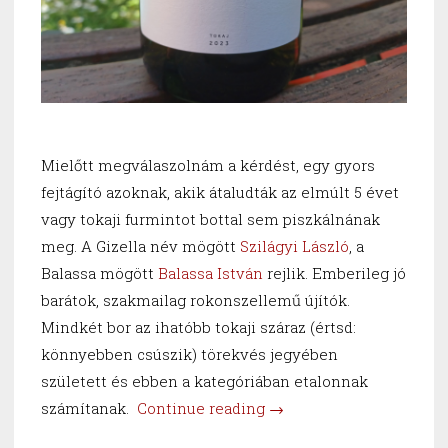
Mielőtt megválaszolnám a kérdést, egy gyors
fejtágító azoknak, akik átaludták az elmúlt 5 évet
vagy tokaji furmintot bottal sem piszkálnának
meg. A Gizella név mögött
Szilágyi László
, a
Balassa mögött
Balassa István
rejlik. Emberileg jó
barátok, szakmailag rokonszellemű újítók.
Mindkét bor az ihatóbb tokaji száraz (értsd:
könnyebben csúszik) törekvés jegyében
született és ebben a kategóriában etalonnak
“Mi
számítanak.
Continue reading
→
történik,