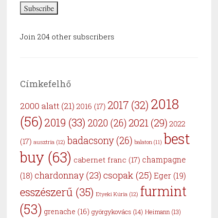
Subscribe
Join 204 other subscribers
Címkefelhő
2018
2017
(32)
2000 alatt
(21)
2016
(17)
(56)
2019
(33)
2021
(29)
2020
(26)
2022
best
badacsony
(26)
(17)
ausztria
(12)
balaton
(11)
buy
(63)
cabernet franc
(17)
champagne
csopak
(25)
chardonnay
(23)
Eger
(19)
(18)
furmint
esszészerű
(35)
Etyeki Kúria
(12)
(53)
grenache
(16)
györgykovács
(14)
Heimann
(13)