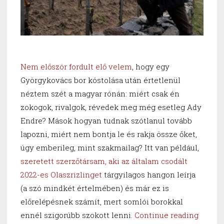
Nem először fordult elő velem
, hogy egy
Györgykovács bor kóstolása után értetlenül
néztem szét a magyar rónán: miért csak én
zokogok, rivalgok, révedek meg még esetleg Ady
Endre? Mások hogyan tudnak szótlanul tovább
lapozni, miért nem bontja le és rakja össze őket,
úgy emberileg, mint szakmailag? Itt van például,
szeretett szerzőtársam, aki az általam csodált
2022-es Olaszrizlinget
tárgyilagos hangon leírja
(a szó mindkét értelmében) és már ez is
előrelépésnek számít, mert somlói borokkal
“Györg
ennél szigorúbb szokott lenni.
Continue reading