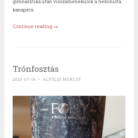
gimnasztika után visszamenekülök a hedonista
kanapéra.
“A
Continue reading
→
hősképzőben
–
Riesling
2023
Trónfosztás
és
24”
2025-07-16
~
ALFÖLDI MERLOT