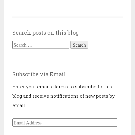
amikor
a
Gizella
Gizella
Search posts on this blog
találkozik
Search
a
Balassa
for:
Balassával?”
Subscribe via Email
Enter your email address to subscribe to this
blog and receive notifications of new posts by
email.
Email
Address