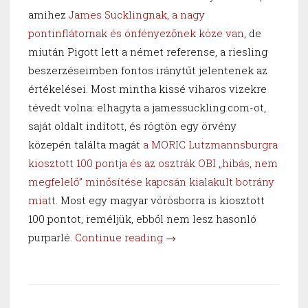
amihez
James Sucklingnak, a nagy
pontinflátornak és önfényezőnek köze van
, de
miután Pigott lett a német referense, a riesling
beszerzéseimben fontos iránytűt jelentenek az
értékelései. Most mintha kissé viharos vizekre
tévedt volna: elhagyta a jamessuckling.com-ot,
saját oldalt indított, és rögtön egy örvény
közepén találta magát
a MORIC Lutzmannsburgra
kiosztott 100 pontja és az osztrák OBI „hibás, nem
megfelelő” minősítése kapcsán kialakult botrány
miatt
. Most egy magyar vörösborra is kiosztott
100 pontot, reméljük, ebből nem lesz hasonló
“Magyar
purparlé.
Continue reading
→
vörös
még
soha