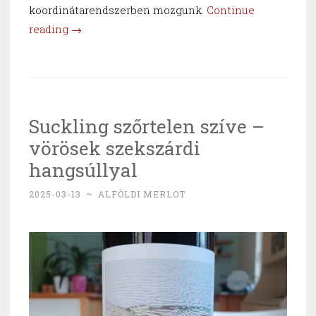
koordinátarendszerben mozgunk.
Continue
“Olcsó
reading
→
Jánosék
ronizálnak”
Suckling szőrtelen szíve –
vörösek szekszárdi
hangsúllyal
2025-03-13
~
ALFÖLDI MERLOT