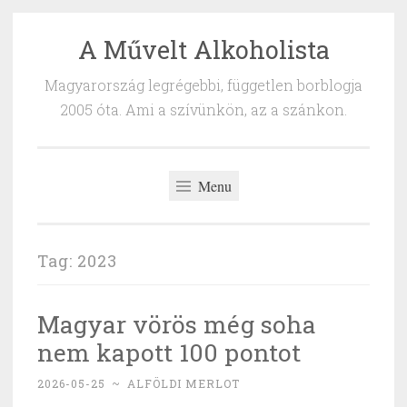
A Művelt Alkoholista
Skip
to
Magyarország legrégebbi, független borblogja
content
2005 óta. Ami a szívünkön, az a szánkon.
Menu
Tag:
2023
Magyar vörös még soha
nem kapott 100 pontot
2026-05-25
~
ALFÖLDI MERLOT