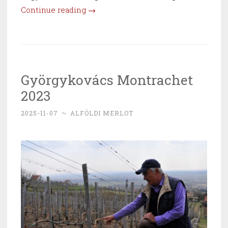
“Kikaparták
Continue reading
→
a
gesztenyét
és
befuttatták
Györgykovács Montrachet
arannyal
2023
–
Bousquet
2025-11-07
~
ALFÖLDI MERLOT
Organic
Malbec
2023”