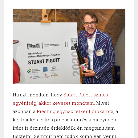
Ha azt mondom, hogy
Stuart Pigott színes
egyéniség, akkor keveset mondtam
. Mivel
azonban a
Riesling egyház felkent prókátora
, a
kékfrankos lelkes propagátora és a magyar bor
iránt is őszintén érdeklődik, én megtanultam
tisztelni. Semmit nem tudok komolyan venni,