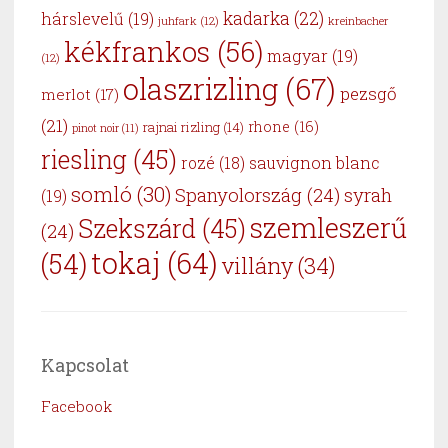
kadarka
(22)
hárslevelű
(19)
juhfark
(12)
kreinbacher
kékfrankos
(56)
magyar
(19)
(12)
olaszrizling
(67)
pezsgő
merlot
(17)
(21)
rhone
(16)
rajnai rizling
(14)
pinot noir
(11)
riesling
(45)
sauvignon blanc
rozé
(18)
somló
(30)
Spanyolország
(24)
syrah
(19)
szemleszerű
Szekszárd
(45)
(24)
tokaj
(64)
(54)
villány
(34)
Kapcsolat
Facebook