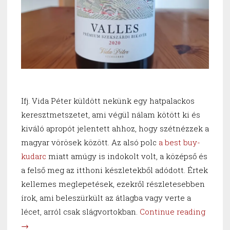
Ifj. Vida Péter küldött nekünk egy hatpalackos
keresztmetszetet, ami végül nálam kötött ki és
kiváló apropót jelentett ahhoz, hogy szétnézzek a
magyar vörösek között. Az alsó polc
a best buy-
kudarc
miatt amúgy is indokolt volt, a középső és
a felső meg az itthoni készletekből adódott. Értek
kellemes meglepetések, ezekről részletesebben
írok, ami beleszürkült az átlagba vagy verte a
“Suckl
lécet, arról csak slágvortokban.
Continue reading
szőrte
→