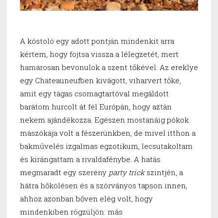
A kóstoló egy adott pontján mindenkit arra
kértem, hogy fojtsa vissza a lélegzetét, mert
hamarosan bevonulok a szent tőkével. Az ereklye
egy Chateauneufben kivágott, viharvert tőke,
amit egy tágas csomagtartóval megáldott
barátom hurcolt át fél Európán, hogy aztán
nekem ajándékozza. Egészen mostanáig pókok
mászókája volt a fészerünkben, de mivel itthon a
bakművelés izgalmas egzotikum, lecsutakoltam
és kirángattam a rivaldafénybe. A hatás
megmaradt egy szerény
party trick
szintjén, a
hátra hőkölésen és a szórványos tapson innen,
ahhoz azonban bőven elég volt, hogy
mindenkiben rögzüljön: más