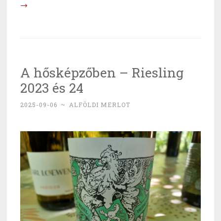
Montra
→
2023”
A hősképzőben – Riesling
2023 és 24
2025-09-06
~
ALFÖLDI MERLOT