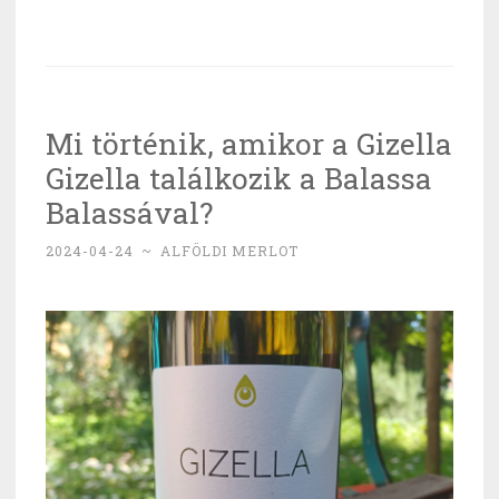
szíve
–
vörös
szeksz
Mi történik, amikor a Gizella
hangsú
Gizella találkozik a Balassa
Balassával?
2024-04-24
~
ALFÖLDI MERLOT