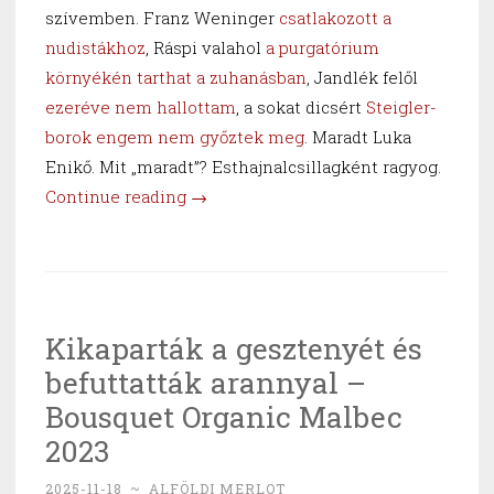
szívemben. Franz Weninger
csatlakozott a
nudistákhoz
, Ráspi valahol
a purgatórium
környékén tarthat a zuhanásban
, Jandlék felől
ezeréve nem hallottam
, a sokat dicsért
Steigler-
borok engem nem győztek meg
. Maradt Luka
Enikő. Mit „maradt”? Esthajnalcsillagként ragyog.
“Sopron
Continue reading
→
védőszentje
–
Luka
2023”
Kikaparták a gesztenyét és
befuttatták arannyal –
Bousquet Organic Malbec
2023
2025-11-18
~
ALFÖLDI MERLOT