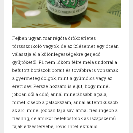
Fejben ugyan már régóta örökbérletes
törzsszurkoló vagyok, de az ízlésemet egy óceán
választja el a különlegességekre gerjedő
gyűjtőkétől. Pl. nem lököm félre méla undorral a
befutott borászok borait és továbbra is vonzanak
a gyermeteg dolgok, mint a gyümölcs vagy az
érett sav. Persze hozzám is eljut, hogy minél
jobban dől a dűlő, annál minerálisabb a pala,
minél kisebb a palackszám, annál autentikusabb
az arc, minél jobban fáj a sav, annál rieslingebb a
riesling, de amikor belekóstolok az iszapszemű
ráják edzéstervébe, rövid intellektuális